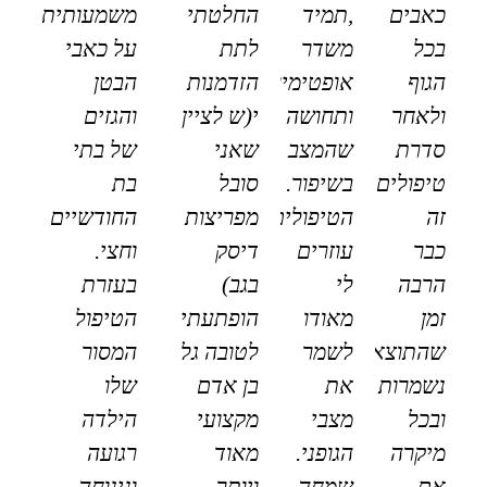
כאבים
,תמיד
החלטתי
משמעותית
בכל
משדר
לתת
על כאבי
הגוף
אופטימיות
הזדמנות
הבטן
ולאחר
ותחושה
י(ש לציין
והגזים
סדרת
שהמצב
שאני
של בתי
טיפולים
בשיפור.
סובל
בת
זה
הטיפולים
מפריצות
החודשיים
כבר
עוזרים
דיסק
וחצי.
הרבה
לי
בגב)
בעזרת
זמן
מאודו
הופתעתי
הטיפול
שהתוצאות
לשמר
לטובה גל
המסור
נשמרות
את
בן אדם
שלו
ובכל
מצבי
מקצועי
הילדה
מיקרה
הגופני.
מאוד
רגועה
אם
שמחה
ויותר
ונינוחה