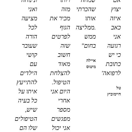
יצוץ
שהכרתי
מזה
ואני
איזה
אותו
מכיר את
מציעה
כאב
.ממליצה
הגוף
לכל
אני
ממש
לפרטים
הורה
רגועה
בחום"
שזה
שעובר
כי יש
חשוב
קושי
איילה
כתובת
מאוד
עם
מיטוס
לרפואה"
להצלחת
הילדים
הטיפול.
להתייעץ
טל
היום אני
איתו על
חיימוביץ
אחרי
כל בעיה
מספר
שיש,
מפגשים
הטיפולים
אני יכול
שלו הם