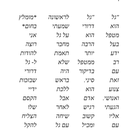
"גל
"גל
לראשונה
*מומלץ
הוא
דרורי
שמעתי
בחום*
מטפל
הוא
על גל
אני
בעל
הרבה
מחבר
רוצה
ידע
יותר
תאמת
להודות
רב
ממטפל
שלא
ל- גל
עם
בדיקור
היה
דרורי
זאת
סיני.
בראש
שבזכות
צנוע
הוא
ללכת
ידיי
ואנושי.
אדם
אבל
הקסם
הגעתי
רגיש
לאחר
שלו
אליו
קשוב
שיחה
הצליח
עם
ומכיל
עם גל
להקל