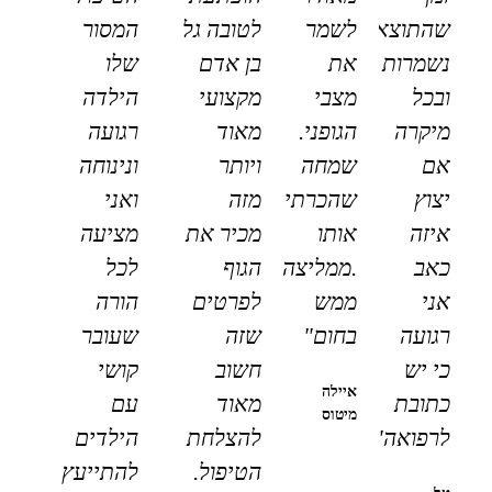
שהתוצאות
לשמר
לטובה גל
המסור
נשמרות
את
בן אדם
שלו
ובכל
מצבי
מקצועי
הילדה
מיקרה
הגופני.
מאוד
רגועה
אם
שמחה
ויותר
ונינוחה
יצוץ
שהכרתי
מזה
ואני
איזה
אותו
מכיר את
מציעה
כאב
.ממליצה
הגוף
לכל
אני
ממש
לפרטים
הורה
רגועה
בחום"
שזה
שעובר
כי יש
חשוב
קושי
איילה
כתובת
מאוד
עם
מיטוס
לרפואה"
להצלחת
הילדים
הטיפול.
להתייעץ