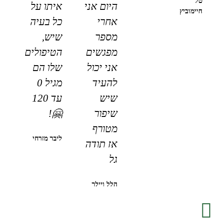
טל
היום אני
איתו על
חיימוביץ
אחרי
כל בעיה
מספר
שיש,
מפגשים
הטיפולים
אני יכול
שלו הם
להעיד
מגיל 0
שיש
עד 120
שיפור
🤗!
מטורף
ליבר מזרחי
אז תודה
גל
הלל ויילר