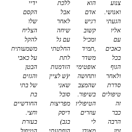
צנוע
הוא
ללכת
ידיי
ואנושי.
אדם
אבל
הקסם
הגעתי
רגיש
לאחר
שלו
אליו
קשוב
שיחה
הצליח
עם
ומכיל
עם גל
להקל
כאבים
,תמיד
החלטתי
משמעותית
בכל
משדר
לתת
על כאבי
הגוף
אופטימיות
הזדמנות
הבטן
ולאחר
ותחושה
י(ש לציין
והגזים
סדרת
שהמצב
שאני
של בתי
טיפולים
בשיפור.
סובל
בת
זה
הטיפולים
מפריצות
החודשיים
כבר
עוזרים
דיסק
וחצי.
הרבה
לי
בגב)
בעזרת
זמן
מאודו
הופתעתי
הטיפול