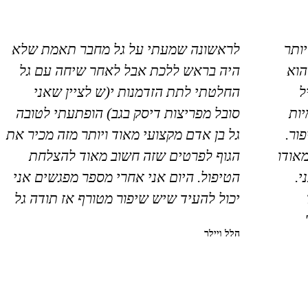
יותר
לראשונה שמעתי על גל מחבר תאמת שלא
הוא
היה בראש ללכת אבל לאחר שיחה עם גל
ל
החלטתי לתת הזדמנות י(ש לציין שאני
ות
סובל מפריצות דיסק בגב) הופתעתי לטובה
ור.
גל בן אדם מקצועי מאוד ויותר מזה מכיר את
מאודו
הגוף לפרטים שזה חשוב מאוד להצלחת
י.
הטיפול. היום אני אחרי מספר מפגשים אני
יכול להעיד שיש שיפור מטורף אז תודה גל
הלל ויילר