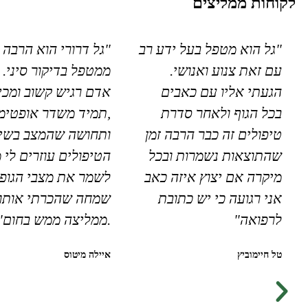
לקוחות ממליצים
"גל הוא מטפל בעל ידע רב
"גל דרורי הוא הרבה 
עם זאת צנוע ואנושי.
ממטפל בדיקור סיני. 
הגעתי אליו עם כאבים
אדם רגיש קשוב ומכי
בכל הגוף ולאחר סדרת
,תמיד משדר אופטימי
טיפולים זה כבר הרבה זמן
ותחושה שהמצב בשיפ
שהתוצאות נשמרות ובכל
הטיפולים עוזרים לי 
מיקרה אם יצוץ איזה כאב
לשמר את מצבי הגופנ
אני רגועה כי יש כתובת
שמחה שהכרתי אותו
לרפואה"
.ממליצה ממש בחום"
טל חיימוביץ
איילה מיטוס