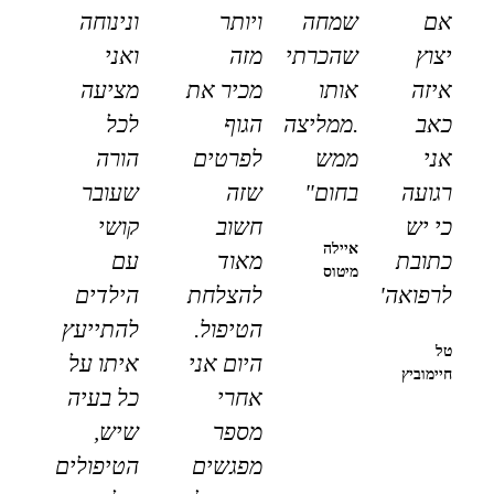
אם
שמחה
ויותר
ונינוחה
יצוץ
שהכרתי
מזה
ואני
איזה
אותו
מכיר את
מציעה
כאב
.ממליצה
הגוף
לכל
אני
ממש
לפרטים
הורה
רגועה
בחום"
שזה
שעובר
כי יש
חשוב
קושי
איילה
כתובת
מאוד
עם
מיטוס
לרפואה"
להצלחת
הילדים
הטיפול.
להתייעץ
טל
היום אני
איתו על
חיימוביץ
אחרי
כל בעיה
מספר
שיש,
מפגשים
הטיפולים