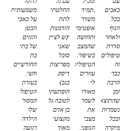
עם
ומכיל
עם גל
להקל
כאבים
,תמיד
החלטתי
משמעותית
בכל
משדר
לתת
על כאבי
הגוף
אופטימיות
הזדמנות
הבטן
ולאחר
ותחושה
י(ש לציין
והגזים
סדרת
שהמצב
שאני
של בתי
טיפולים
בשיפור.
סובל
בת
זה
הטיפולים
מפריצות
החודשיים
כבר
עוזרים
דיסק
וחצי.
הרבה
לי
בגב)
בעזרת
זמן
מאודו
הופתעתי
הטיפול
שהתוצאות
לשמר
לטובה גל
המסור
נשמרות
את
בן אדם
שלו
ובכל
מצבי
מקצועי
הילדה
מיקרה
הגופני.
מאוד
רגועה