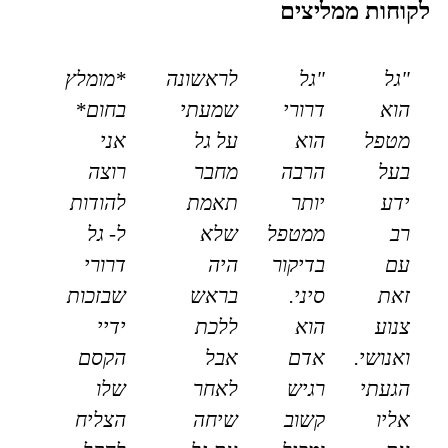
לקוחות ממליצים
"גל
"גל
לראשונה
*מומלץ
הוא
דרורי
שמעתי
בחום*
מטפל
הוא
על גל
אני
בעל
הרבה
מחבר
רוצה
ידע
יותר
תאמת
להודות
רב
ממטפל
שלא
ל- גל
עם
בדיקור
היה
דרורי
זאת
סיני.
בראש
שבזכות
צנוע
הוא
ללכת
ידיי
ואנושי.
אדם
אבל
הקסם
הגעתי
רגיש
לאחר
שלו
אליו
קשוב
שיחה
הצליח