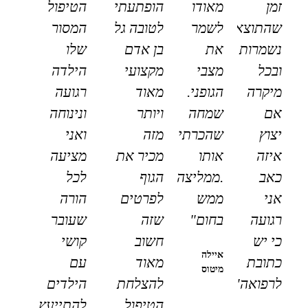
זמן
מאודו
הופתעתי
הטיפול
שהתוצאות
לשמר
לטובה גל
המסור
נשמרות
את
בן אדם
שלו
ובכל
מצבי
מקצועי
הילדה
מיקרה
הגופני.
מאוד
רגועה
אם
שמחה
ויותר
ונינוחה
יצוץ
שהכרתי
מזה
ואני
איזה
אותו
מכיר את
מציעה
כאב
.ממליצה
הגוף
לכל
אני
ממש
לפרטים
הורה
רגועה
בחום"
שזה
שעובר
כי יש
חשוב
קושי
איילה
כתובת
מאוד
עם
מיטוס
לרפואה"
להצלחת
הילדים
הטיפול.
להתייעץ