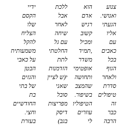
צנוע
הוא
ללכת
ידיי
ואנושי.
אדם
אבל
הקסם
הגעתי
רגיש
לאחר
שלו
אליו
קשוב
שיחה
הצליח
עם
ומכיל
עם גל
להקל
כאבים
,תמיד
החלטתי
משמעותית
בכל
משדר
לתת
על כאבי
הגוף
אופטימיות
הזדמנות
הבטן
ולאחר
ותחושה
י(ש לציין
והגזים
סדרת
שהמצב
שאני
של בתי
טיפולים
בשיפור.
סובל
בת
זה
הטיפולים
מפריצות
החודשיים
כבר
עוזרים
דיסק
וחצי.
הרבה
לי
בגב)
בעזרת