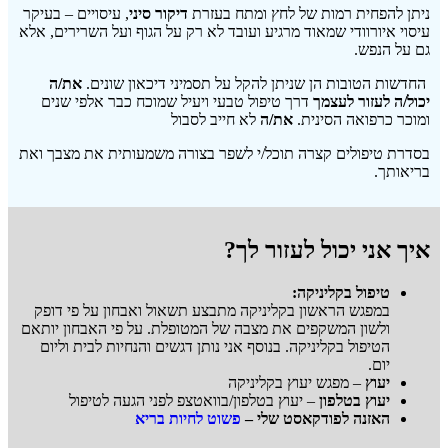
ניתן להפחית רמות של לחץ ומתח בעזרת
דיקור סיני
, עיסויים – בעיקר
עיסוי איורוודי שמאוד מרגיע ועובד לא רק על הגוף ועל השרירים, אלא
גם על הנפש.
החדשות הטובות הן שניתן להקל על תסמיני דיכאון שונים.
את/ה
יכול/ה לעזור לעצמך
דרך טיפול טבעי ויעיל שמוכח כבר אלפי שנים
ומוכר כרפואה הסינית.
את/ה
לא חייב לסבול
בסדרת טיפולים קצרה תוכל/י לשפר בצורה משמעותית את מצבך ואת
בריאותך.
איך אני יכול לעזור לך?
טיפול בקליניקה:
במפגש הראשון בקליניקה מתבצע תשאול ואבחון על פי דופק
ולשון המשקפים את מצבה של המטופלת. על פי האבחון יותאם
הטיפול בקליניקה. בנוסף אני נותן דגשים והנחיות לבית וליום
יום.
יעוץ
– מפגש יעוץ בקליניקה
יעוץ בטלפון
– יעוץ בטלפון/בוואטצפ לפני הגעה לטיפול
האזנה לפודקאסט שלי –
פשוט לחיות בריא