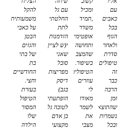
אליו
קשוב
שיחה
הצליח
עם
ומכיל
עם גל
להקל
כאבים
,תמיד
החלטתי
משמעותית
בכל
משדר
לתת
על כאבי
הגוף
אופטימיות
הזדמנות
הבטן
ולאחר
ותחושה
י(ש לציין
והגזים
סדרת
שהמצב
שאני
של בתי
טיפולים
בשיפור.
סובל
בת
זה
הטיפולים
מפריצות
החודשיים
כבר
עוזרים
דיסק
וחצי.
הרבה
לי
בגב)
בעזרת
זמן
מאודו
הופתעתי
הטיפול
שהתוצאות
לשמר
לטובה גל
המסור
נשמרות
את
בן אדם
שלו
ובכל
מצבי
מקצועי
הילדה