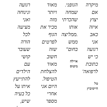
מיקרה
הגופני.
מאוד
רגועה
אם
שמחה
ויותר
ונינוחה
יצוץ
שהכרתי
מזה
ואני
איזה
אותו
מכיר את
מציעה
כאב
.ממליצה
הגוף
לכל
אני
ממש
לפרטים
הורה
רגועה
בחום"
שזה
שעובר
כי יש
חשוב
קושי
איילה
כתובת
מאוד
עם
מיטוס
לרפואה"
להצלחת
הילדים
הטיפול.
להתייעץ
טל
היום אני
איתו על
חיימוביץ
אחרי
כל בעיה
מספר
שיש,