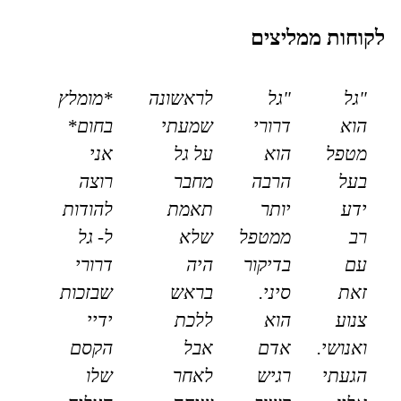
לקוחות ממליצים
"גל
"גל
לראשונה
*מומלץ
הוא
דרורי
שמעתי
בחום*
מטפל
הוא
על גל
אני
בעל
הרבה
מחבר
רוצה
ידע
יותר
תאמת
להודות
רב
ממטפל
שלא
ל- גל
עם
בדיקור
היה
דרורי
זאת
סיני.
בראש
שבזכות
צנוע
הוא
ללכת
ידיי
ואנושי.
אדם
אבל
הקסם
הגעתי
רגיש
לאחר
שלו