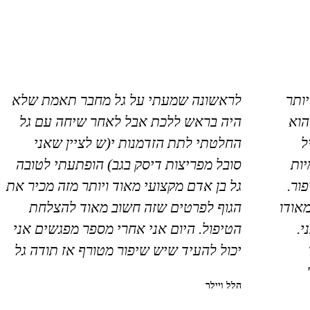
יותר
לראשונה שמעתי על גל מחבר תאמת שלא
הוא
היה בראש ללכת אבל לאחר שיחה עם גל
ל
החלטתי לתת הזדמנות י(ש לציין שאני
ות
סובל מפריצות דיסק בגב) הופתעתי לטובה
ור.
גל בן אדם מקצועי מאוד ויותר מזה מכיר את
מאודו
הגוף לפרטים שזה חשוב מאוד להצלחת
י.
הטיפול. היום אני אחרי מספר מפגשים אני
יכול להעיד שיש שיפור מטורף אז תודה גל
הלל ויילר