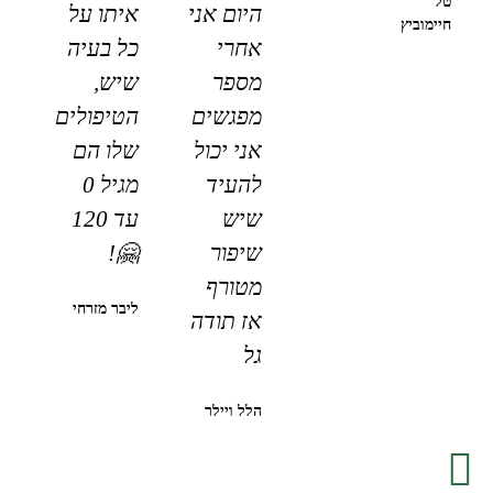
טל
היום אני
איתו על
חיימוביץ
אחרי
כל בעיה
מספר
שיש,
מפגשים
הטיפולים
אני יכול
שלו הם
להעיד
מגיל 0
שיש
עד 120
שיפור
🤗!
מטורף
ליבר מזרחי
אז תודה
גל
הלל ויילר