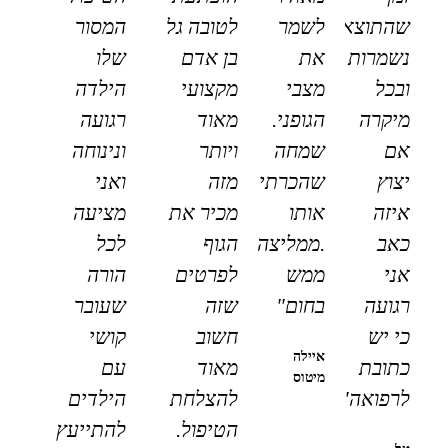
שהתוצאות
לשמר
לטובה גל
המסור
נשמרות
את
בן אדם
שלו
ובכל
מצבי
מקצועי
הילדה
מיקרה
הגופני.
מאוד
רגועה
אם
שמחה
ויותר
ונינוחה
יצוץ
שהכרתי
מזה
ואני
איזה
אותו
מכיר את
מציעה
כאב
.ממליצה
הגוף
לכל
אני
ממש
לפרטים
הורה
רגועה
בחום"
שזה
שעובר
כי יש
חשוב
קושי
איילה
כתובת
מאוד
עם
מיטוס
לרפואה"
להצלחת
הילדים
הטיפול.
להתייעץ