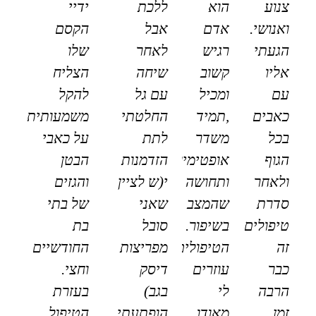
צנוע
הוא
ללכת
ידיי
ואנושי.
אדם
אבל
הקסם
הגעתי
רגיש
לאחר
שלו
אליו
קשוב
שיחה
הצליח
עם
ומכיל
עם גל
להקל
כאבים
,תמיד
החלטתי
משמעותית
בכל
משדר
לתת
על כאבי
הגוף
אופטימיות
הזדמנות
הבטן
ולאחר
ותחושה
י(ש לציין
והגזים
סדרת
שהמצב
שאני
של בתי
טיפולים
בשיפור.
סובל
בת
זה
הטיפולים
מפריצות
החודשיים
כבר
עוזרים
דיסק
וחצי.
הרבה
לי
בגב)
בעזרת
זמן
מאודו
הופתעתי
הטיפול