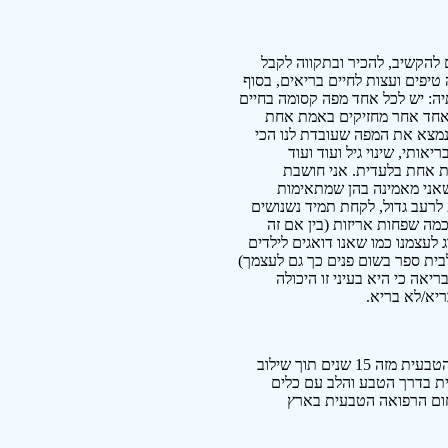
להקשיב, להכיר ובתקווה לקבל
פים ועצות לחיים בריאים, בסוף
יה: יש לכל אחד מפה קסומה בחיים
 אחד אחר מחזיקים באמת אחת
נמצא את המפה שעובדת לנו הכי
ותי, שינוי גיל ועוד ועוד
ת אחת בלעדית. אני חושבת
 שאני מאמינה בהן שמתאימות
לרעב גדול, לקחת תמיד נשנושים
כמה שפחות אריזות (בין אם זה
 לעצמנו כמו שאנו דואגים לילדים
בית ספר בשום פנים כך גם לעצמך)
יאה כי היא בעיני זו היכולה
ריא/לא בריא.
נטורופתית והרבליסטית קלינית. עוסקת בתחום הרפואה הטבעית מזה 15 שנים תוך שילוב
ית בדרך הטבע והלב עם כלים
חום הרפואה הטבעית בארץ