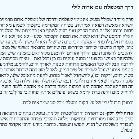
דרך המטפלת עם אדוה לילי
פרק מיוחד שכולל מפגש אינטימי לעולמה ודרכה של מטפלת.אתם מוזמנים 
השראה מאשת רפואה אמיתית. בשיחה המקדימה ביקשתי לשמוע מאדוה טי
פחות נכנסנו אל זה בתוך הפרק ואני רוצה לשתף כאן בתמצות של המלצות
האלה והמסע שלנו הוא לגלות את המפה הקסומה שלנו – לא אני ולא אף
בלעדית ולכן לדעתי ההמלצה הכי טובה שיש לי היא להמשיך לחפש עד ש
טוב, לקחת בחשבון שייתכן שיידרשו בה שינויים כתוצאה משינוי של מצב בריא
ולהסכים להשתנות עם הדרך והחיים ולהימנע מלהיתקע באמונה שיש אמ
שלהיעזר באנשי מקצוע זו מתנה ענקית גם כן ובכל זאת – עצות מסוימות
להרבה אבל לא לכל האנשים:ארוחות קטנות לאורך היום, להימנע מלהגיע 
קטנים איתנו שנוכל לשמור על טיב המזון, לאכול מזון כמה שיותר אורגני ב
בשר, דגים, ירקות וכו'), להשתדל לאכול בנחת, להנות מהאוכל שלנו, לדאוג
שלנו זה משהו שאני אוהבת להגיד (כמו שלא תשלח את הילדה בלי אוכל ל
וזה חוזר לאהבה ואהבה היא המהות ממנה ודרכה אני אוהבת ללמד תזונה בר
להחזיק מים והינה ברת קיימא כשאנו פועלים איתה ופחות כי צריך/כי זה ב
וכמובן תרגול יומי של 20 דקות ומעלה מכל סוג שמתאים לכם.
אדוה לילי וולק-
כלים מרפואות מסורתיות ועתיקות. מלווה תהליכי צמיחה והתפתחות איש
לעבודה משולבת של הגוף, הנפש והנשמה. כותבת מידע ותוכן אקדמי בת
ובעולם