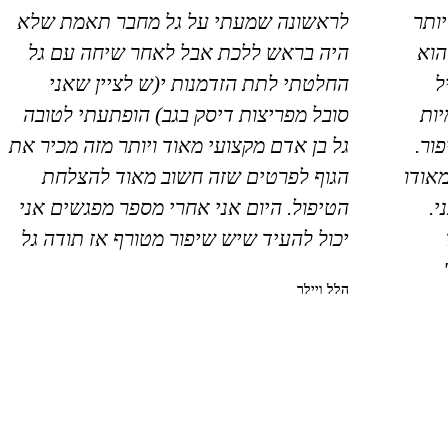
יותר
לראשונה שמעתי על גל מחבר תאמת שלא
הוא
היה בראש ללכת אבל לאחר שיחה עם גל
ל
החלטתי לתת הזדמנות י(ש לציין שאני
ות
סובל מפריצות דיסק בגב) הופתעתי לטובה
ור.
גל בן אדם מקצועי מאוד ויותר מזה מכיר את
מאודו
הגוף לפרטים שזה חשוב מאוד להצלחת
י.
הטיפול. היום אני אחרי מספר מפגשים אני
יכול להעיד שיש שיפור מטורף אז תודה גל
הלל ויילר