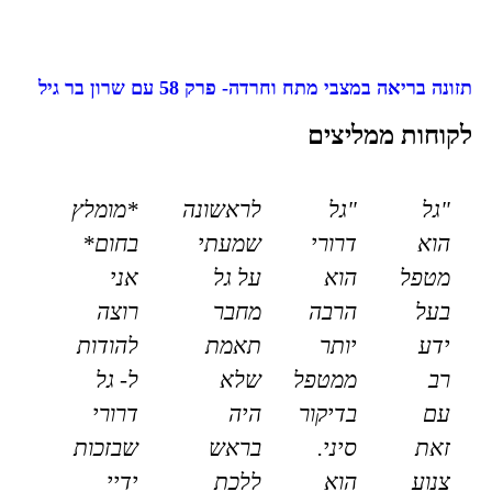
תזונה בריאה במצבי מתח וחרדה- פרק 58 עם שרון בר גיל
לקוחות ממליצים
"גל
"גל
לראשונה
*מומלץ
הוא
דרורי
שמעתי
בחום*
מטפל
הוא
על גל
אני
בעל
הרבה
מחבר
רוצה
ידע
יותר
תאמת
להודות
רב
ממטפל
שלא
ל- גל
עם
בדיקור
היה
דרורי
זאת
סיני.
בראש
שבזכות
צנוע
הוא
ללכת
ידיי