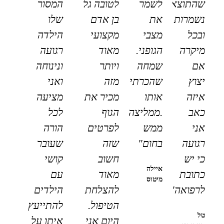
שהתוצאות
לשמר
לטובה גל
המסור
נשמרות
את
בן אדם
שלו
ובכל
מצבי
מקצועי
הילדה
מיקרה
הגופני.
מאוד
רגועה
אם
שמחה
ויותר
ונינוחה
יצוץ
שהכרתי
מזה
ואני
איזה
אותו
מכיר את
מציעה
כאב
.ממליצה
הגוף
לכל
אני
ממש
לפרטים
הורה
רגועה
בחום"
שזה
שעובר
כי יש
חשוב
קושי
איילה
כתובת
מאוד
עם
מיטוס
לרפואה"
להצלחת
הילדים
הטיפול.
להתייעץ
טל
היום אני
איתו על