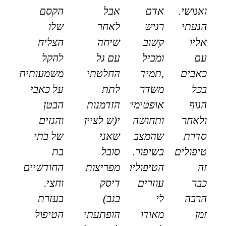
ואנושי.
אדם
אבל
הקסם
הגעתי
רגיש
לאחר
שלו
אליו
קשוב
שיחה
הצליח
עם
ומכיל
עם גל
להקל
כאבים
,תמיד
החלטתי
משמעותית
בכל
משדר
לתת
על כאבי
הגוף
אופטימיות
הזדמנות
הבטן
ולאחר
ותחושה
י(ש לציין
והגזים
סדרת
שהמצב
שאני
של בתי
טיפולים
בשיפור.
סובל
בת
זה
הטיפולים
מפריצות
החודשיים
כבר
עוזרים
דיסק
וחצי.
הרבה
לי
בגב)
בעזרת
זמן
מאודו
הופתעתי
הטיפול