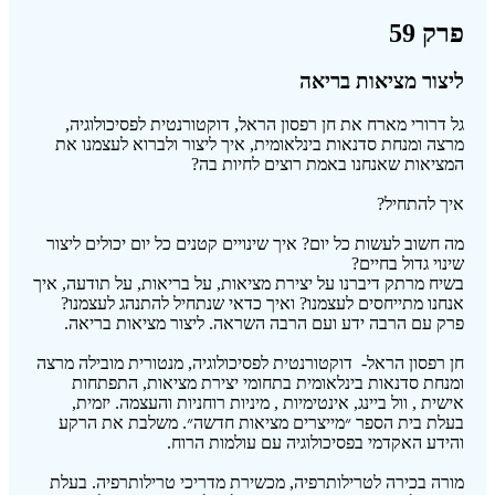
פרק 59
ליצור מציאות בריאה
גל דרורי מארח את חן רפסון הראל, דוקטורנטית לפסיכולוגיה,
מרצה ומנחת סדנאות בינלאומית, איך ליצור ולברוא לעצמנו את
המציאות שאנחנו באמת רוצים לחיות בה?
איך להתחיל?
מה חשוב לעשות כל יום? איך שינויים קטנים כל יום יכולים ליצור
שינוי גדול בחיים?
בשיח מרתק דיברנו על יצירת מציאות, על בריאות, על תודעה, איך
אנחנו מתייחסים לעצמנו? ואיך כדאי שנתחיל להתנהג לעצמנו?
פרק עם הרבה ידע ועם הרבה השראה. ליצור מציאות בריאה.
חן רפסון הראל- דוקטורנטית לפסיכולוגיה, מנטורית מובילה מרצה
ומנחת סדנאות בינלאומית בתחומי יצירת מציאות, התפתחות
אישית , וול ביינג, אינטימיות , מיניות רוחניות והעצמה. יזמית,
בעלת בית הספר ״מייצרים מציאות חדשה״. משלבת את הרקע
והידע האקדמי בפסיכולוגיה עם עולמות הרוח.
מורה בכירה לטרילותרפיה, מכשירת מדריכי טרילותרפיה. בעלת