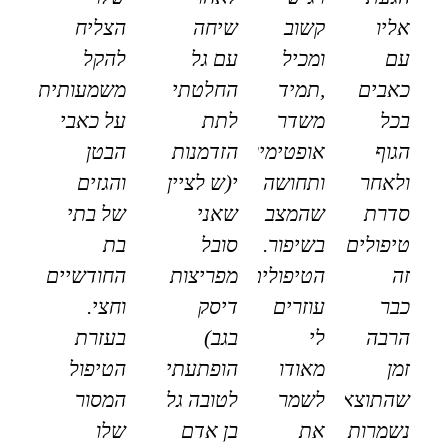
אליו
קשוב
שיחה
הצליח
עם
ומכיל
עם גל
להקל
כאבים
,תמיד
החלטתי
משמעותית
בכל
משדר
לתת
על כאבי
הגוף
אופטימיות
הזדמנות
הבטן
ולאחר
ותחושה
י(ש לציין
והגזים
סדרת
שהמצב
שאני
של בתי
טיפולים
בשיפור.
סובל
בת
זה
הטיפולים
מפריצות
החודשיים
כבר
עוזרים
דיסק
וחצי.
הרבה
לי
בגב)
בעזרת
זמן
מאודו
הופתעתי
הטיפול
שהתוצאות
לשמר
לטובה גל
המסור
נשמרות
את
בן אדם
שלו