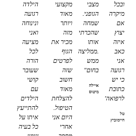
ובכל
מצבי
מקצועי
הילדה
מיקרה
הגופני.
מאוד
רגועה
אם
שמחה
ויותר
ונינוחה
יצוץ
שהכרתי
מזה
ואני
איזה
אותו
מכיר את
מציעה
כאב
.ממליצה
הגוף
לכל
אני
ממש
לפרטים
הורה
רגועה
בחום"
שזה
שעובר
כי יש
חשוב
קושי
איילה
כתובת
מאוד
עם
מיטוס
לרפואה"
להצלחת
הילדים
הטיפול.
להתייעץ
טל
היום אני
איתו על
חיימוביץ
אחרי
כל בעיה
מספר
שיש,