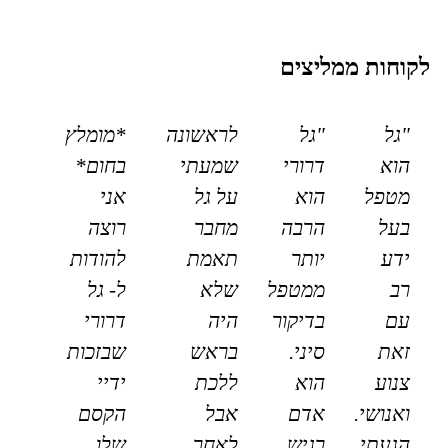
לקוחות ממליצים
"גל
"גל
לראשונה
*מומלץ
הוא
דרורי
שמעתי
בחום*
מטפל
הוא
על גל
אני
בעל
הרבה
מחבר
רוצה
ידע
יותר
תאמת
להודות
רב
ממטפל
שלא
ל- גל
עם
בדיקור
היה
דרורי
זאת
סיני.
בראש
שבזכות
צנוע
הוא
ללכת
ידיי
ואנושי.
אדם
אבל
הקסם
הגעתי
רגיש
לאחר
שלו