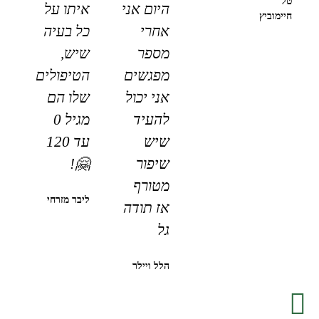
טל
היום אני
איתו על
חיימוביץ
אחרי
כל בעיה
מספר
שיש,
מפגשים
הטיפולים
אני יכול
שלו הם
להעיד
מגיל 0
שיש
עד 120
שיפור
🤗!
מטורף
ליבר מזרחי
אז תודה
גל
הלל ויילר