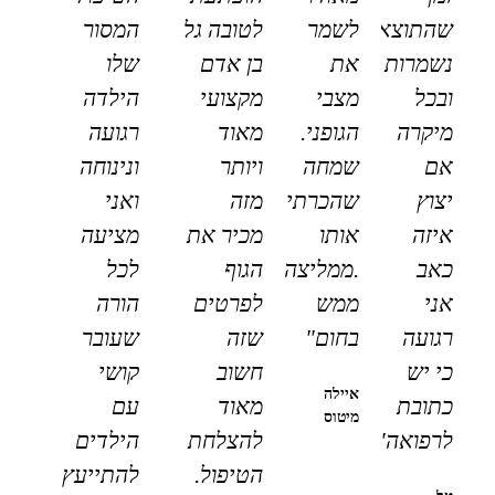
שהתוצאות
לשמר
לטובה גל
המסור
נשמרות
את
בן אדם
שלו
ובכל
מצבי
מקצועי
הילדה
מיקרה
הגופני.
מאוד
רגועה
אם
שמחה
ויותר
ונינוחה
יצוץ
שהכרתי
מזה
ואני
איזה
אותו
מכיר את
מציעה
כאב
.ממליצה
הגוף
לכל
אני
ממש
לפרטים
הורה
רגועה
בחום"
שזה
שעובר
כי יש
חשוב
קושי
איילה
כתובת
מאוד
עם
מיטוס
לרפואה"
להצלחת
הילדים
הטיפול.
להתייעץ