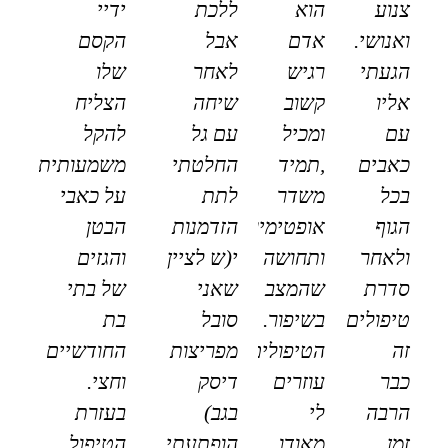
צנוע
הוא
ללכת
ידיי
ואנושי.
אדם
אבל
הקסם
הגעתי
רגיש
לאחר
שלו
אליו
קשוב
שיחה
הצליח
עם
ומכיל
עם גל
להקל
כאבים
,תמיד
החלטתי
משמעותית
בכל
משדר
לתת
על כאבי
הגוף
אופטימיות
הזדמנות
הבטן
ולאחר
ותחושה
י(ש לציין
והגזים
סדרת
שהמצב
שאני
של בתי
טיפולים
בשיפור.
סובל
בת
זה
הטיפולים
מפריצות
החודשיים
כבר
עוזרים
דיסק
וחצי.
הרבה
לי
בגב)
בעזרת
זמן
מאודו
הופתעתי
הטיפול