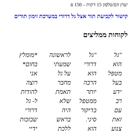
יעוץ זום/טלפון 15 דקות – 150 ₪
קישור לקביעת תור אצל גל דרורי במערכת זימון תורים
לקוחות ממליצים
"גל
"גל
לראשונה
*מומלץ
הוא
דרורי
שמעתי
בחום*
מטפל
הוא
על גל
אני
בעל
הרבה
מחבר
רוצה
ידע
יותר
תאמת
להודות
רב
ממטפל
שלא
ל- גל
עם
בדיקור
היה
דרורי
זאת
סיני.
בראש
שבזכות
צנוע
הוא
ללכת
ידיי