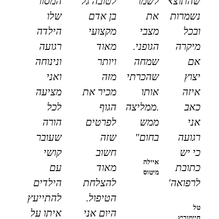
שהתוצאות
לשמר
לטובה גל
המסור
נשמרות
את
בן אדם
שלו
ובכל
מצבי
מקצועי
הילדה
מיקרה
הגופני.
מאוד
רגועה
אם
שמחה
ויותר
ונינוחה
יצוץ
שהכרתי
מזה
ואני
איזה
אותו
מכיר את
מציעה
כאב
.ממליצה
הגוף
לכל
אני
ממש
לפרטים
הורה
רגועה
בחום"
שזה
שעובר
כי יש
חשוב
קושי
איילה
כתובת
מאוד
עם
מיטוס
לרפואה"
להצלחת
הילדים
הטיפול.
להתייעץ
טל
היום אני
איתו על
חיימוביץ