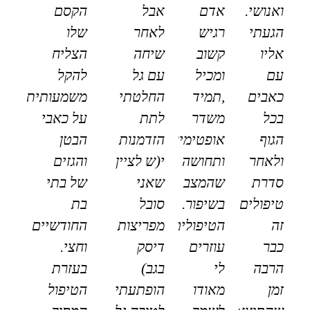
ואנושי.
אדם
אבל
הקסם
הגעתי
רגיש
לאחר
שלו
אליו
קשוב
שיחה
הצליח
עם
ומכיל
עם גל
להקל
כאבים
,תמיד
החלטתי
משמעותית
בכל
משדר
לתת
על כאבי
הגוף
אופטימיות
הזדמנות
הבטן
ולאחר
ותחושה
י(ש לציין
והגזים
סדרת
שהמצב
שאני
של בתי
טיפולים
בשיפור.
סובל
בת
זה
הטיפולים
מפריצות
החודשיים
כבר
עוזרים
דיסק
וחצי.
הרבה
לי
בגב)
בעזרת
זמן
מאודו
הופתעתי
הטיפול