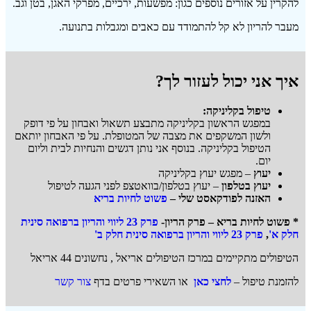
להקרין על אזורים נוספים כגון: מפשעות, ירכיים, מפרקי האגן, בטן וגב.
מעבר להריון לא קל להתמודד עם כאבים ומגבלות בתנועה.
איך אני יכול לעזור לך?
טיפול בקליניקה:
במפגש הראשון בקליניקה מתבצע תשאול ואבחון על פי דופק
ולשון המשקפים את מצבה של המטופלת. על פי האבחון יותאם
הטיפול בקליניקה. בנוסף אני נותן דגשים והנחיות לבית וליום
יום.
יעוץ
– מפגש יעוץ בקליניקה
יעוץ בטלפון
– יעוץ בטלפון/בוואטצפ לפני הגעה לטיפול
האזנה לפודקאסט שלי –
פשוט לחיות בריא
*
פשוט לחיות בריא – פרק הריון-
פרק 23 ליווי והריון ברפואה סינית
חלק א'
,
פרק 23 ליווי והריון ברפואה סינית חלק ב'
הטיפולים מתקיימים במרכז הטיפולים אריאל , נחשונים 44 אריאל
להזמנת טיפול –
לחצי כאן
או השאירי פרטים בדף
צור קשר