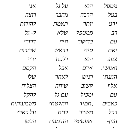
מטפל
הוא
על גל
אני
בעל
הרבה
מחבר
רוצה
ידע
יותר
תאמת
להודות
רב
ממטפל
שלא
ל- גל
עם
בדיקור
היה
דרורי
זאת
סיני.
בראש
שבזכות
צנוע
הוא
ללכת
ידיי
ואנושי.
אדם
אבל
הקסם
הגעתי
רגיש
לאחר
שלו
אליו
קשוב
שיחה
הצליח
עם
ומכיל
עם גל
להקל
כאבים
,תמיד
החלטתי
משמעותית
בכל
משדר
לתת
על כאבי
הגוף
אופטימיות
הזדמנות
הבטן