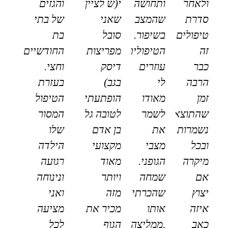
ולאחר
ותחושה
י(ש לציין
והגזים
סדרת
שהמצב
שאני
של בתי
טיפולים
בשיפור.
סובל
בת
זה
הטיפולים
מפריצות
החודשיים
כבר
עוזרים
דיסק
וחצי.
הרבה
לי
בגב)
בעזרת
זמן
מאודו
הופתעתי
הטיפול
שהתוצאות
לשמר
לטובה גל
המסור
נשמרות
את
בן אדם
שלו
ובכל
מצבי
מקצועי
הילדה
מיקרה
הגופני.
מאוד
רגועה
אם
שמחה
ויותר
ונינוחה
יצוץ
שהכרתי
מזה
ואני
איזה
אותו
מכיר את
מציעה
כאב
.ממליצה
הגוף
לכל