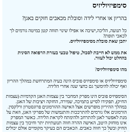
סימפיזיוליזיס
ב
הריון או אחרי לידה
ו
סובלת מכאבים חזקים באגן?
כל תנועה, הליכה,ישיבה או אפילו שינוי תזוזה קטן במיטה גורמים לך
לכאבי תופת?
יתכן שאת סובלת מסימפיזיוליזיס.
את ממש לא חייבת לסבול, טיפול טבעי בעזרת הרפואה הסינית
בהחלט יכול לעזור.
מהו סימפיזיוליזיס
?
סימפיזיוליזיס או סימפיזיס פוביס הינה בעיה המתרחשת במהלך ההריון
ואף יכולה להימשך גם כחצי שנה אחרי הלידה.
הסימפיזיס פוביס הינו מפרק המחבר בין עצמות האגן הקדמיות (עצמות
החיק), תפקידו לסייע בתמיכה, שמירה, החזקה ויציבות של האגן.
במהלך ההיריון מופרשים אצל האישה ההורמונים פרוגסטרון ורלקסין.
הורמונים אלו גורמים להתרככות והתגמשות של מפרקי האגן, וזאת על
מנת לאפשר לאגן להתרחב ולהימתח לקראת הלידה. כאשר המפרק
אינו מוחזק היטב, האישה ההרה חווה תנועתיות יתר וחיכוך בין עצמות
החיק ובשל כך חווה כאבים. הכאבים הם בעיקר מקומיים אולם יכולים