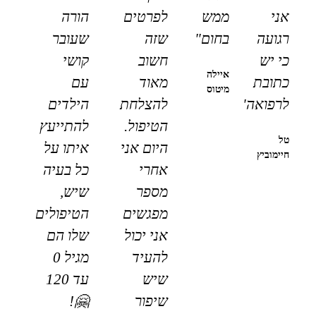
אני
ממש
לפרטים
הורה
רגועה
בחום"
שזה
שעובר
כי יש
חשוב
קושי
איילה
כתובת
מאוד
עם
מיטוס
לרפואה"
להצלחת
הילדים
הטיפול.
להתייעץ
טל
היום אני
איתו על
חיימוביץ
אחרי
כל בעיה
מספר
שיש,
מפגשים
הטיפולים
אני יכול
שלו הם
להעיד
מגיל 0
שיש
עד 120
שיפור
🤗!