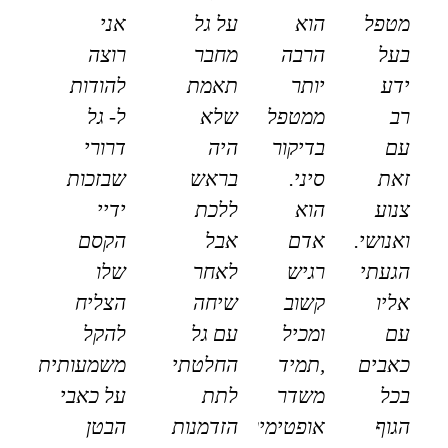
מטפל
הוא
על גל
אני
בעל
הרבה
מחבר
רוצה
ידע
יותר
תאמת
להודות
רב
ממטפל
שלא
ל- גל
עם
בדיקור
היה
דרורי
זאת
סיני.
בראש
שבזכות
צנוע
הוא
ללכת
ידיי
ואנושי.
אדם
אבל
הקסם
הגעתי
רגיש
לאחר
שלו
אליו
קשוב
שיחה
הצליח
עם
ומכיל
עם גל
להקל
כאבים
,תמיד
החלטתי
משמעותית
בכל
משדר
לתת
על כאבי
הגוף
אופטימיות
הזדמנות
הבטן