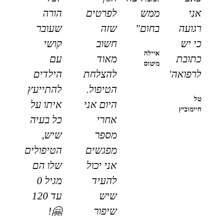
אני
ממש
לפרטים
הורה
רגועה
בחום"
שזה
שעובר
כי יש
חשוב
קושי
איילה
כתובת
מאוד
עם
מיטוס
לרפואה"
להצלחת
הילדים
הטיפול.
להתייעץ
טל
היום אני
איתו על
חיימוביץ
אחרי
כל בעיה
מספר
שיש,
מפגשים
הטיפולים
אני יכול
שלו הם
להעיד
מגיל 0
שיש
עד 120
שיפור
🤗!