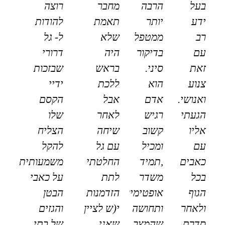
בעל
הרבה
מחבר
רוצה
ידע
יותר
תאמת
להודות
רב
ממטפל
שלא
ל- גל
עם
בדיקור
היה
דרורי
זאת
סיני.
בראש
שבזכות
צנוע
הוא
ללכת
ידיי
ואנושי.
אדם
אבל
הקסם
הגעתי
רגיש
לאחר
שלו
אליו
קשוב
שיחה
הצליח
עם
ומכיל
עם גל
להקל
כאבים
,תמיד
החלטתי
משמעותית
בכל
משדר
לתת
על כאבי
הגוף
אופטימיות
הזדמנות
הבטן
ולאחר
ותחושה
י(ש לציין
והגזים
סדרת
שהמצב
שאני
של בתי