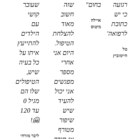
רגועה
בחום"
שזה
שעובר
כי יש
חשוב
קושי
איילה
כתובת
מאוד
עם
מיטוס
לרפואה"
להצלחת
הילדים
הטיפול.
להתייעץ
טל
היום אני
איתו על
חיימוביץ
אחרי
כל בעיה
מספר
שיש,
מפגשים
הטיפולים
אני יכול
שלו הם
להעיד
מגיל 0
שיש
עד 120
שיפור
🤗!
מטורף
ליבר מזרחי