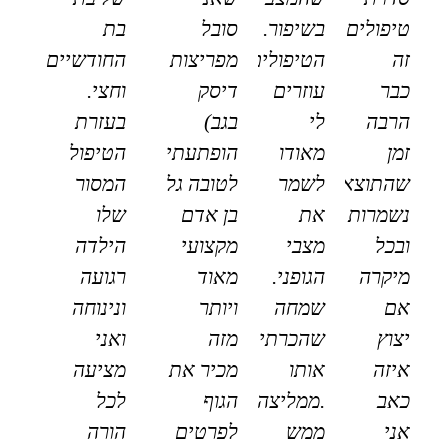
טיפולים
בשיפור.
סובל
בת
זה
הטיפולים
מפריצות
החודשיים
כבר
עוזרים
דיסק
וחצי.
הרבה
לי
בגב)
בעזרת
זמן
מאודו
הופתעתי
הטיפול
שהתוצאות
לשמר
לטובה גל
המסור
נשמרות
את
בן אדם
שלו
ובכל
מצבי
מקצועי
הילדה
מיקרה
הגופני.
מאוד
רגועה
אם
שמחה
ויותר
ונינוחה
יצוץ
שהכרתי
מזה
ואני
איזה
אותו
מכיר את
מציעה
כאב
.ממליצה
הגוף
לכל
אני
ממש
לפרטים
הורה