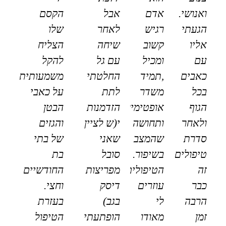
ואנושי.
אדם
אבל
הקסם
הגעתי
רגיש
לאחר
שלו
אליו
קשוב
שיחה
הצליח
עם
ומכיל
עם גל
להקל
כאבים
,תמיד
החלטתי
משמעותית
בכל
משדר
לתת
על כאבי
הגוף
אופטימיות
הזדמנות
הבטן
ולאחר
ותחושה
י(ש לציין
והגזים
סדרת
שהמצב
שאני
של בתי
טיפולים
בשיפור.
סובל
בת
זה
הטיפולים
מפריצות
החודשיים
כבר
עוזרים
דיסק
וחצי.
הרבה
לי
בגב)
בעזרת
זמן
מאודו
הופתעתי
הטיפול