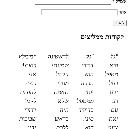
אימייל
*
אתר
לקוחות ממליצים
"גל
"גל
לראשונה
*מומלץ
הוא
דרורי
שמעתי
בחום*
מטפל
הוא
על גל
אני
בעל
הרבה
מחבר
רוצה
ידע
יותר
תאמת
להודות
רב
ממטפל
שלא
ל- גל
עם
בדיקור
היה
דרורי
זאת
סיני.
בראש
שבזכות
צנוע
הוא
ללכת
ידיי