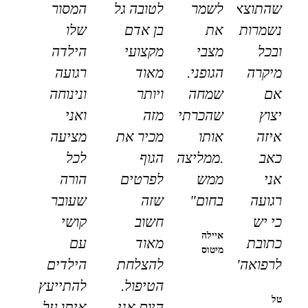
שהתוצאות
לשמר
לטובה גל
המסור
נשמרות
את
בן אדם
שלו
ובכל
מצבי
מקצועי
הילדה
מיקרה
הגופני.
מאוד
רגועה
אם
שמחה
ויותר
ונינוחה
יצוץ
שהכרתי
מזה
ואני
איזה
אותו
מכיר את
מציעה
כאב
.ממליצה
הגוף
לכל
אני
ממש
לפרטים
הורה
רגועה
בחום"
שזה
שעובר
כי יש
חשוב
קושי
איילה
כתובת
מאוד
עם
מיטוס
לרפואה"
להצלחת
הילדים
הטיפול.
להתייעץ
טל
היום אני
איתו על