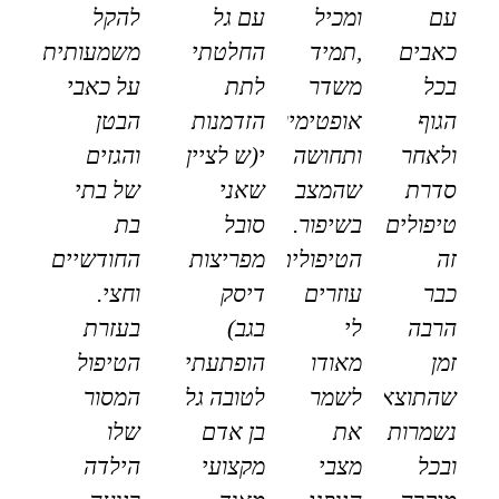
עם
ומכיל
עם גל
להקל
כאבים
,תמיד
החלטתי
משמעותית
בכל
משדר
לתת
על כאבי
הגוף
אופטימיות
הזדמנות
הבטן
ולאחר
ותחושה
י(ש לציין
והגזים
סדרת
שהמצב
שאני
של בתי
טיפולים
בשיפור.
סובל
בת
זה
הטיפולים
מפריצות
החודשיים
כבר
עוזרים
דיסק
וחצי.
הרבה
לי
בגב)
בעזרת
זמן
מאודו
הופתעתי
הטיפול
שהתוצאות
לשמר
לטובה גל
המסור
נשמרות
את
בן אדם
שלו
ובכל
מצבי
מקצועי
הילדה