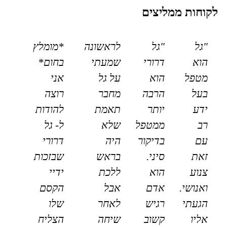
לקוחות ממליצים
"גל
"גל
לראשונה
*מומלץ
הוא
דרורי
שמעתי
בחום*
מטפל
הוא
על גל
אני
בעל
הרבה
מחבר
רוצה
ידע
יותר
תאמת
להודות
רב
ממטפל
שלא
ל- גל
עם
בדיקור
היה
דרורי
זאת
סיני.
בראש
שבזכות
צנוע
הוא
ללכת
ידיי
ואנושי.
אדם
אבל
הקסם
הגעתי
רגיש
לאחר
שלו
אליו
קשוב
שיחה
הצליח