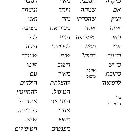
מיקרה
הגופני.
מאוד
רגועה
אם
שמחה
ויותר
ונינוחה
יצוץ
שהכרתי
מזה
ואני
איזה
אותו
מכיר את
מציעה
כאב
.ממליצה
הגוף
לכל
אני
ממש
לפרטים
הורה
רגועה
בחום"
שזה
שעובר
כי יש
חשוב
קושי
איילה
כתובת
מאוד
עם
מיטוס
לרפואה"
להצלחת
הילדים
הטיפול.
להתייעץ
טל
היום אני
איתו על
חיימוביץ
אחרי
כל בעיה
מספר
שיש,
מפגשים
הטיפולים