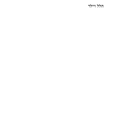
הלל ויילר