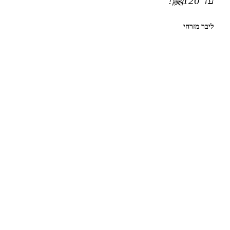
עד 120🤗!
ליבר מזרחי