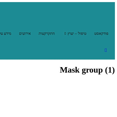
פודקאסט
טיפול – יעוץ
התקרקעות
אירועים
מידע על
Mask group (1)