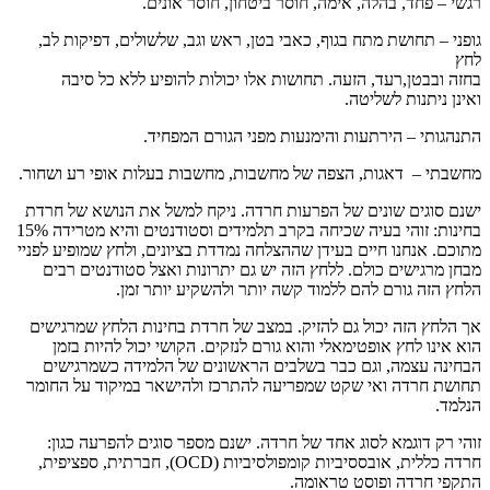
רגשי – פחד, בהלה, אימה, חוסר ביטחון, חוסר אונים.
גופני – תחושת מתח בגוף, כאבי בטן, ראש וגב, שלשולים, דפיקות לב,
לחץ
בחזה ובבטן,רעד, הזעה. תחושות אלו יכולות להופיע ללא כל סיבה
ואינן ניתנות לשליטה.
התנהגותי – הירתעות והימנעות מפני הגורם המפחיד.
מחשבתי – דאגות, הצפה של מחשבות, מחשבות בעלות אופי רע ושחור.
ישנם סוגים שונים של הפרעות חרדה. ניקח למשל את הנושא של חרדת
בחינות: זוהי בעיה שכיחה בקרב תלמידים וסטודנטים והיא מטרידה 15%
מתוכם. אנחנו חיים בעידן שההצלחה נמדדת בציונים, ולחץ שמופיע לפניי
מבחן מרגישים כולם. ללחץ הזה יש גם יתרונות ואצל סטודנטים רבים
הלחץ הזה גורם להם ללמוד קשה יותר ולהשקיע יותר זמן.
אך הלחץ הזה יכול גם להזיק. במצב של חרדת בחינות הלחץ שמרגישים
הוא אינו לחץ אופטימאלי והוא גורם לנזקים. הקושי יכול להיות בזמן
הבחינה עצמה, וגם כבר בשלבים הראשונים של הלמידה כשמרגישים
תחושת חרדה ואי שקט שמפריעה להתרכז ולהישאר במיקוד על החומר
הנלמד.
זוהי רק דוגמא לסוג אחד של חרדה. ישנם מספר סוגים להפרעה כגון:
חרדה כללית, אובססיביות קומפולסיביות (OCD), חברתית, ספציפית,
התקפי חרדה ופוסט טראומה.