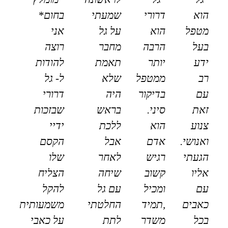
הוא
דרורי
שמעתי
בחום*
מטפל
הוא
על גל
אני
בעל
הרבה
מחבר
רוצה
ידע
יותר
תאמת
להודות
רב
ממטפל
שלא
ל- גל
עם
בדיקור
היה
דרורי
זאת
סיני.
בראש
שבזכות
צנוע
הוא
ללכת
ידיי
ואנושי.
אדם
אבל
הקסם
הגעתי
רגיש
לאחר
שלו
אליו
קשוב
שיחה
הצליח
עם
ומכיל
עם גל
להקל
כאבים
,תמיד
החלטתי
משמעותית
בכל
משדר
לתת
על כאבי