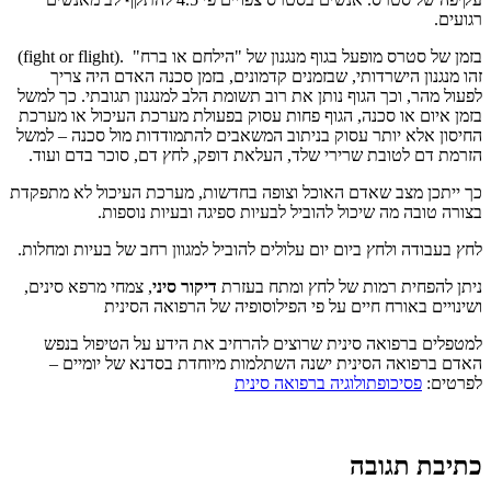
רגועים.
בזמן של סטרס מופעל בגוף מנגנון של "הילחם או ברח" .(fight or flight)
זהו מנגנון הישרדותי, שבזמנים קדמונים, בזמן סכנה האדם היה צריך
לפעול מהר, וכך הגוף נותן את רוב תשומת הלב למנגנון תגובתי. כך למשל
בזמן איום או סכנה, הגוף פחות עסוק בפעולת מערכת העיכול או מערכת
החיסון אלא יותר עסוק בניתוב המשאבים להתמודדות מול סכנה – למשל
הזרמת דם לטובת שרירי שלד, העלאת דופק, לחץ דם, סוכר בדם ועוד.
כך ייתכן מצב שאדם האוכל וצופה בחדשות, מערכת העיכול לא מתפקדת
בצורה טובה מה שיכול להוביל לבעיות ספיגה ובעיות נוספות.
לחץ בעבודה ולחץ ביום יום עלולים להוביל למגוון רחב של בעיות ומחלות.
ניתן להפחית רמות של לחץ ומתח בעזרת
דיקור סיני
, צמחי מרפא סינים,
ושינויים באורח חיים על פי הפילוסופיה של הרפואה הסינית
למטפלים ברפואה סינית שרוצים להרחיב את הידע על הטיפול בנפש
האדם ברפואה הסינית ישנה השתלמות מיוחדת בסדנא של יומיים –
לפרטים:
פסיכופתולוגיה ברפואה סינית
כתיבת תגובה