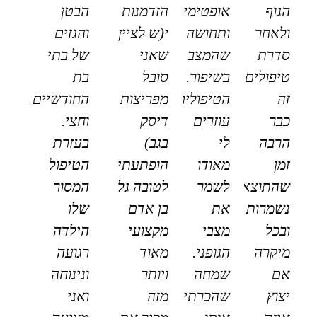
הגוף
אופטימיות
הזדמנות
הבטן
ולאחר
ותחושה
י(ש לציין
והגזים
סדרת
שהמצב
שאני
של בתי
טיפולים
בשיפור.
סובל
בת
זה
הטיפולים
מפריצות
החודשיים
כבר
עוזרים
דיסק
וחצי.
הרבה
לי
בגב)
בעזרת
זמן
מאודו
הופתעתי
הטיפול
שהתוצאות
לשמר
לטובה גל
המסור
נשמרות
את
בן אדם
שלו
ובכל
מצבי
מקצועי
הילדה
מיקרה
הגופני.
מאוד
רגועה
אם
שמחה
ויותר
ונינוחה
יצוץ
שהכרתי
מזה
ואני