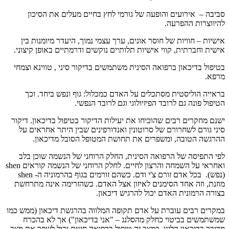
סביבה – אירועים והופעה של גורמי לחץ בחיים מעלים את הסיכון
להיווצרות ההפרעה.
אישיות – חוויות של חוסר אונים, ערך עצמי נמוך, היעדר מיומנות בין
אישית וחברתית, קווי אישיות תלותיים נוקשים ודרמתיים באופן קיצוני.
בטיפול בדיכאון ברפואה הסינית משתמשים בדיקור סיני , טווינא וצמחי
מרפא.
בראייה הוליסטית מסתכלים על האדם כמכלול: גוף ונפש ביחד. וכך
הטיפול פונה גם לרובד הפיזיולוגי וגם לרובד הנפשי.
ישנם מחקרים רבים שהוכיחו את יעילות הדיקור בטיפול בדיכאון. דיקור
סיני גורם לשחרורם של סרוטונין ואנדורפינים שבין היתר אחראים על
ההרגשה הטובה, ומשפרים את תחושת המטופל הסובל מדיכאון.
לפי התפיסה של הרפואה הסינית, החלק הרוחני של הנשמה שוכן בלב
ואחראי על השמחה והרצון לחיים. לחלק הרוחני של הנשמה קוראים shen
(נפש). בכל אדם זורם צ'י ודם. כשהם זורמים בגוף בהרמוניה ה- shen
מוזנת, וזה אחד הסימנים לאיזון אצל האדם. כשהזרימה אינה מתרחשת
בצורה הרמונית האדם יכול להרגיש דיכאון.
במקרים רבים עוברת על אדם תקופה המלווה בהרגשת דיכאון (ממש כמו
שמשתמשים בביטוי כחלק מהסלנג – "אני בדיכאון") אך לא בהכרח
מדובר בדיכאון קליני, במצב זה טיפול ברפואה סינית יכול לשפר את מצב