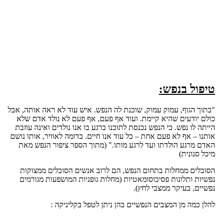
טיפול בנפש:
"בתוך הגוף, עמוק עמוק, שוכנת לה הנפש. איש עוד לא ראה אותה, אבל
כולם יודעים שהיא קיימת. ועוד אף פעם, אף פעם לא נולד אדם שלא
הייתה לו נפש. כי הנפש נכנסת לתוכנו ברגע בו אנו נולדים ואינה עוזבת
אותנו – אף לא פעם אחת – כל עוד אנו חיים. בדומה לאוויר, אותו נושם
האדם מרגע הולדתו ועד לרגע מותו." (מתוך הספר ציפור הנפש מאת
מיכל סנונית)
הסובלים ממחלות בתחום הנפש, הם לרוב אנשים הסובלים ממצוקות
נפשיות ותלונות פסיכוסומאטיות (מחלות גופניות המושפעות מגורמים
נפשיים, בעיקר ממצבי לחץ).
להלן כמה מן המצבים הנפשיים בהן ניתן לטפל בקליניקה :