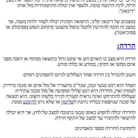
הרוח, לתת הרגשה טובה, ולשפר את יכולת ההתמודדות מול אותו
"דיכאון".
במצבים של דיכאון קליני, הרפואה הסינית יכולה לעזור ולתת מענה, אך
במצב זה חובה להתייעץ ולקבל טיפול מקצועי מתחום הנפש (פסיכולוג או
פסיכיאטר).
חרדה
:
חרדה היא מצב בו האדם חש אי שקט גדול כתוצאה ממתח או דאגה מפני
איום ממשי או דמיוני, במודע או בלתי מודע.
חשוב להבדיל בין חרדה ופחד העלולים לגרום לתסמינים דומים:
הפחד הוא רגש טבעי ונכון, שבד"כ מתעורר אל מול איום או סכנה מיידית.
לעומת זאת, החרדה היא רגש שלילי ומופיעה אל מול סכנה עתידית
שעלולה להתרחש ואינה נראית קשורה לגירוי כלשהו חיצוני. היא תוצאה
של סכנה שנתפסת כבלתי ניתנת ל
שליטה
או שלא ניתן
להימנע
ממנה.
החרדה יכולה להופיע באופן טבעי כתגובה למצב של לחץ, אך היא יכולה
להישאר ולהחמיר עד למצב של התקף חרדה.
לתחושת החרדה מספר מאפיינים: