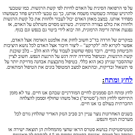
על פי הרפואה הסינית על האדם לחיות לפי קשת הרגשות. כמו שטבעי
להרגיש שמחה כשמשהו משמח אותנו, כך גם טבעי להרגיש פחד כשמשהו
מפחיד אותנו. במצב מאוזן האדם יכול לעבור ולחוות את כל קשת הרגשות
ולחוות את כולם בצורה הרמונית. כשרגש מסוים משתלט על האדם, אז
נפגעת אותה זרימה הרמונית, וזה יבוא לידי ביטוי גם בנפש וגם בגוף.
במקרים של חרדה בד"כ חשוב לחזק את אלמנט האדמה אצל האדם,
אפשר לקרוא לזה "לקרקע" – ליצור חיבור אצל האדם לכל נושא היציבות
והביטחון בחיים. רובד נוסף שחשוב לעבוד עליו הוא הלב – בלב שוכנת
קשת הרגשות, ובטיפול בחרדה יהיה דגש על הרגעת הנפש. חשוב לציין
שההסבר שניתן כאן הוא כללי. בטיפול מתבצעת אבחנה מדויקת יותר על
פי תשאול ובדיקות, ובהתאם למצב המטופל בונים את הטיפול המתאים.
לחץ ומתח
:
לחץ ומתח הם סממנים לחיים המודרניים שבהם אנו חיים. עד לא מזמן
התייחסו ללחץ הזה ("סטרס") כאל משהו שחולף וסממן להצלחה
החברתית בעולם בו אנו חיים.
בשנים האחרונות נוצר עניין רב סביב הנזק האדיר שהלחץ גורם לכל
מערכות הגוף והנפש.
סטטיסטיקות בנושא סטרס הראו שחצי מהמחלות הן תוצאה ישירה או
עקיפה של סטרס. אנשים בסטרס צפויים פי 4.5 להתקף לב מאנשים