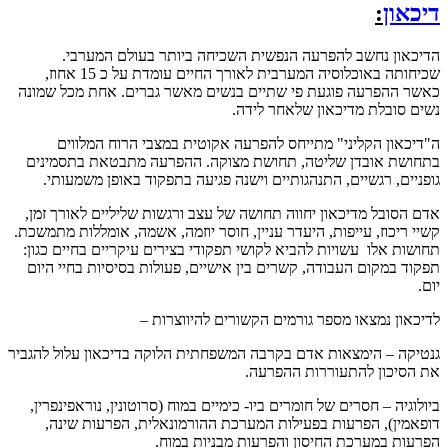
דיכאון
:
הדיכאון נחשב להפרעה הנפשית השכיחה ביותר בעולם המערבי.
שכיחותה באוכלוסיה המערבית לאורך החיים עומדת על כ 15 אחוז,
כאשר ההפרעה פוגעת פי שתיים בנשים מאשר גברים. אחת מכל שמונה
נשים סובלת מדיכאון שלאחר לידה.
ה"דיכאון הקליני" מתייחס להפרעה אקוטית במצבי הרוח המלווים
בתחושת אובדן שליטה, תחושת מצוקה. ההפרעה מתבטאת בתסמינים
גופניים, רגשיים, התנהגותיים וישנה פגיעה בתפקוד באופן משמעותי.
אדם הסובל מדיכאון יחווה תחושה של עצב ורגשות שליליים לאורך זמן,
קשיי ריכוז, עייפות, היעדר עניין, חוסר יוזמה, אשמה, אומללות מתמשכת.
תחושות אלו עשויות להביא לקושי תפקודי בצירים עיקריים בחיים כגון:
תפקוד במקום העבודה, קשרים בין אישיים, פעולות בסיסיות בחיי היום
יום.
לדיכאון נמצאו מספר גורמים הקשורים להיווצרות –
גנטיקה – הימצאות אדם בקרבה המשפחתית הלוקה בדיכאון עלול להגביר
את הסיכון להתעוררות ההפרעה.
ביולוגיה – חסרים של חומרים ביו- כימיים במוח (סרוטונין, נוראפינפרין,
דופאמין), הפרעות בפעילות המערכת ההורמונאלית, הפרעות שינה,
הפרעות במערכת החיסון והפרעות מבניות במוח.