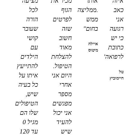
איזה
אותו
מכיר את
מציעה
כאב
.ממליצה
הגוף
לכל
אני
ממש
לפרטים
הורה
רגועה
בחום"
שזה
שעובר
כי יש
חשוב
קושי
איילה
כתובת
מאוד
עם
מיטוס
לרפואה"
להצלחת
הילדים
הטיפול.
להתייעץ
טל
היום אני
איתו על
חיימוביץ
אחרי
כל בעיה
מספר
שיש,
מפגשים
הטיפולים
אני יכול
שלו הם
להעיד
מגיל 0
שיש
עד 120