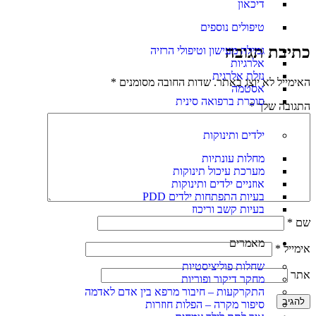
דיכאון
טיפולים נוספים
כתיבת תגובה
גמילה מעישון וטיפולי הרזיה
אלרגיות
נזלת אלרגית
האימייל לא יוצג באתר.
שדות החובה מסומנים
*
אסטמה
סוכרת ברפואה סינית
התגובה שלך
*
ילדים ותינוקות
מחלות עונתיות
מערכת עיכול תינוקות
אוזניים ילדים ותינוקות
בעיות התפתחות ילדים PDD
בעיות קשב וריכוז
שם
*
מאמרים
אימייל
*
שחלות פוליציסטיות
אתר
מחקר דיקור ופוריות
התקרקעות – חיבור מרפא בין אדם לאדמה
סיפור מקרה – הפלות חוזרות