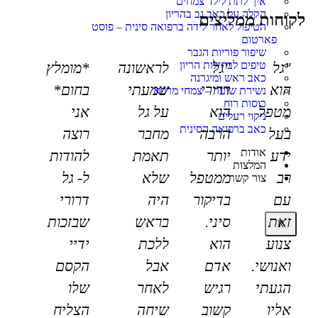
איך לתת לילד צמחים
הקלה על כאב גב בהריון
לקוחות ממליצים
הטיפול לאחר לידה ברפואה סינית – פוסט
פארטום
שיפור פוריות הגבר
טיפים לבחילות הריון
"גל
"גל
לראשונה
*מומלץ
כאב ראש ומיגרנה
הוא
דרורי
שמעתי
בחום*
נשירת שיער – צמחי מרפא
כוסות רוח
מטפל
הוא
על גל
אני
ניקוי רעלים
כאב ברפואה הסינית
בעל
הרבה
מחבר
רוצה
אודות
ידע
יותר
תאמת
להודות
המלצות
רב
ממטפל
שלא
ל- גל
צור קשר
עם
בדיקור
היה
דרורי
זאת
סיני.
בראש
שבזכות
X
צנוע
הוא
ללכת
ידיי
ואנושי.
אדם
אבל
הקסם
הגעתי
רגיש
לאחר
שלו
אליו
קשוב
שיחה
הצליח