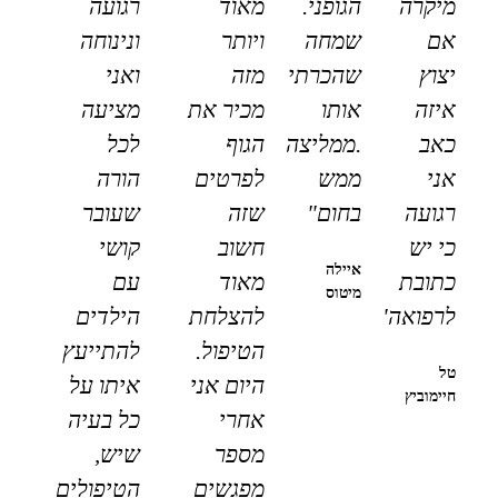
מיקרה
הגופני.
מאוד
רגועה
אם
שמחה
ויותר
ונינוחה
יצוץ
שהכרתי
מזה
ואני
איזה
אותו
מכיר את
מציעה
כאב
.ממליצה
הגוף
לכל
אני
ממש
לפרטים
הורה
רגועה
בחום"
שזה
שעובר
כי יש
חשוב
קושי
איילה
כתובת
מאוד
עם
מיטוס
לרפואה"
להצלחת
הילדים
הטיפול.
להתייעץ
טל
היום אני
איתו על
חיימוביץ
אחרי
כל בעיה
מספר
שיש,
מפגשים
הטיפולים