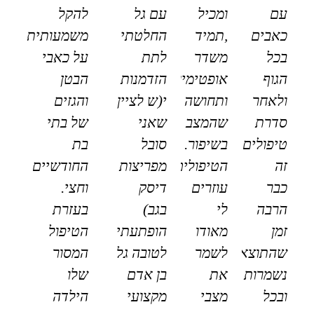
עם
ומכיל
עם גל
להקל
כאבים
,תמיד
החלטתי
משמעותית
בכל
משדר
לתת
על כאבי
הגוף
אופטימיות
הזדמנות
הבטן
ולאחר
ותחושה
י(ש לציין
והגזים
סדרת
שהמצב
שאני
של בתי
טיפולים
בשיפור.
סובל
בת
זה
הטיפולים
מפריצות
החודשיים
כבר
עוזרים
דיסק
וחצי.
הרבה
לי
בגב)
בעזרת
זמן
מאודו
הופתעתי
הטיפול
שהתוצאות
לשמר
לטובה גל
המסור
נשמרות
את
בן אדם
שלו
ובכל
מצבי
מקצועי
הילדה