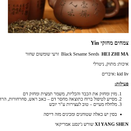
צמחים מחזקי Yin
HEI ZHI MA
Black Sesame Seeds
זרעי שומשום שחור
איכות: מתוק, ניטרלי
kid liv :איברים
פעילות:
מזין ומחזק את הכבד והכליות, משמר תמצית ומחזק דם
מסייע לטיפול ברוח כתוצאה מחסר דם – כאב ראש, סחרחורות, הרדמ
מלחלח מעיים – טוב לעצירות ע"ר יובש
בסין יש כאלה שטוחנים ומכינים מזה דייסה
XI YANG SHEN
שורש ג'ינסנג אמריקאי