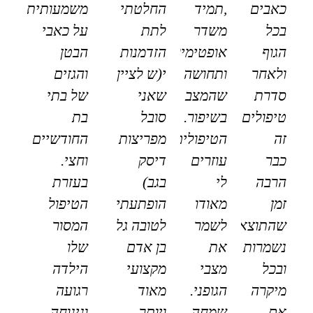
כאבים
,תמיד
החלטתי
משמעותית
בכל
משדר
לתת
על כאבי
הגוף
אופטימיות
הזדמנות
הבטן
ולאחר
ותחושה
י(ש לציין
והגזים
סדרת
שהמצב
שאני
של בתי
טיפולים
בשיפור.
סובל
בת
זה
הטיפולים
מפריצות
החודשיים
כבר
עוזרים
דיסק
וחצי.
הרבה
לי
בגב)
בעזרת
זמן
מאודו
הופתעתי
הטיפול
שהתוצאות
לשמר
לטובה גל
המסור
נשמרות
את
בן אדם
שלו
ובכל
מצבי
מקצועי
הילדה
מיקרה
הגופני.
מאוד
רגועה
אם
שמחה
ויותר
ונינוחה