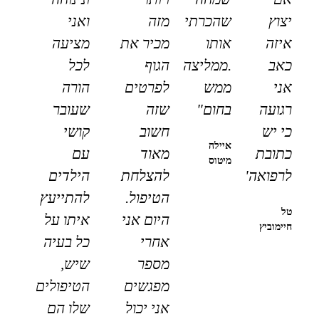
יצוץ
שהכרתי
מזה
ואני
איזה
אותו
מכיר את
מציעה
כאב
.ממליצה
הגוף
לכל
אני
ממש
לפרטים
הורה
רגועה
בחום"
שזה
שעובר
כי יש
חשוב
קושי
איילה
כתובת
מאוד
עם
מיטוס
לרפואה"
להצלחת
הילדים
הטיפול.
להתייעץ
טל
היום אני
איתו על
חיימוביץ
אחרי
כל בעיה
מספר
שיש,
מפגשים
הטיפולים
אני יכול
שלו הם