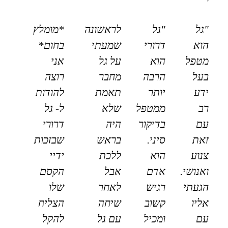
"גל
"גל
לראשונה
*מומלץ
הוא
דרורי
שמעתי
בחום*
מטפל
הוא
על גל
אני
בעל
הרבה
מחבר
רוצה
ידע
יותר
תאמת
להודות
רב
ממטפל
שלא
ל- גל
עם
בדיקור
היה
דרורי
זאת
סיני.
בראש
שבזכות
צנוע
הוא
ללכת
ידיי
ואנושי.
אדם
אבל
הקסם
הגעתי
רגיש
לאחר
שלו
אליו
קשוב
שיחה
הצליח
עם
ומכיל
עם גל
להקל