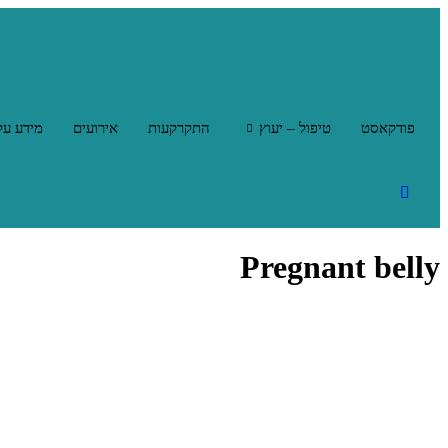
פודקאסט
טיפול – יעוץ
התקרקעות
אירועים
מידע על
Pregnant belly