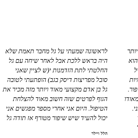
יותר
לראשונה שמעתי על גל מחבר תאמת שלא
הוא
היה בראש ללכת אבל לאחר שיחה עם גל
ל
החלטתי לתת הזדמנות י(ש לציין שאני
ות
סובל מפריצות דיסק בגב) הופתעתי לטובה
ור.
גל בן אדם מקצועי מאוד ויותר מזה מכיר את
מאודו
הגוף לפרטים שזה חשוב מאוד להצלחת
י.
הטיפול. היום אני אחרי מספר מפגשים אני
יכול להעיד שיש שיפור מטורף אז תודה גל
הלל ויילר