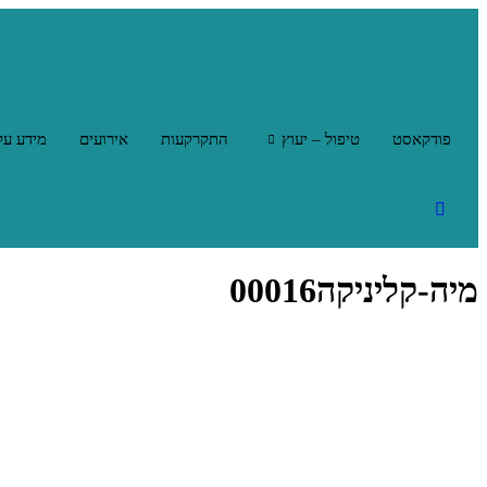
פודקאסט
טיפול – יעוץ
התקרקעות
אירועים
מידע על
מיה-קליניקה00016