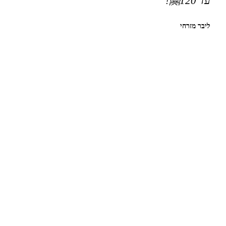
עד 120🤗!
ליבר מזרחי