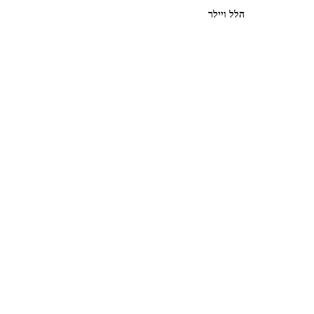
הלל ויילר