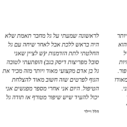
יותר
לראשונה שמעתי על גל מחבר תאמת שלא
הוא
היה בראש ללכת אבל לאחר שיחה עם גל
ל
החלטתי לתת הזדמנות י(ש לציין שאני
ות
סובל מפריצות דיסק בגב) הופתעתי לטובה
ור.
גל בן אדם מקצועי מאוד ויותר מזה מכיר את
מאודו
הגוף לפרטים שזה חשוב מאוד להצלחת
י.
הטיפול. היום אני אחרי מספר מפגשים אני
יכול להעיד שיש שיפור מטורף אז תודה גל
הלל ויילר