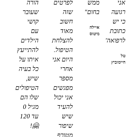
אני
ממש
לפרטים
הורה
רגועה
בחום"
שזה
שעובר
כי יש
חשוב
קושי
איילה
כתובת
מאוד
עם
מיטוס
לרפואה"
להצלחת
הילדים
הטיפול.
להתייעץ
טל
היום אני
איתו על
חיימוביץ
אחרי
כל בעיה
מספר
שיש,
מפגשים
הטיפולים
אני יכול
שלו הם
להעיד
מגיל 0
שיש
עד 120
שיפור
🤗!
מטורף