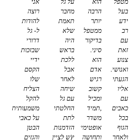
מטפל
הוא
על גל
אני
בעל
הרבה
מחבר
רוצה
ידע
יותר
תאמת
להודות
רב
ממטפל
שלא
ל- גל
עם
בדיקור
היה
דרורי
זאת
סיני.
בראש
שבזכות
צנוע
הוא
ללכת
ידיי
ואנושי.
אדם
אבל
הקסם
הגעתי
רגיש
לאחר
שלו
אליו
קשוב
שיחה
הצליח
עם
ומכיל
עם גל
להקל
כאבים
,תמיד
החלטתי
משמעותית
בכל
משדר
לתת
על כאבי
הגוף
אופטימיות
הזדמנות
הבטן
ולאחר
ותחושה
י(ש לציין
והגזים