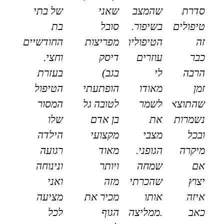
סדרת
שהמצב
שאני
של בתי
טיפולים
בשיפור.
סובל
בת
זה
הטיפולים
מפריצות
החודשיים
כבר
עוזרים
דיסק
וחצי.
הרבה
לי
בגב)
בעזרת
זמן
מאודו
הופתעתי
הטיפול
שהתוצאות
לשמר
לטובה גל
המסור
נשמרות
את
בן אדם
שלו
ובכל
מצבי
מקצועי
הילדה
מיקרה
הגופני.
מאוד
רגועה
אם
שמחה
ויותר
ונינוחה
יצוץ
שהכרתי
מזה
ואני
איזה
אותו
מכיר את
מציעה
כאב
.ממליצה
הגוף
לכל