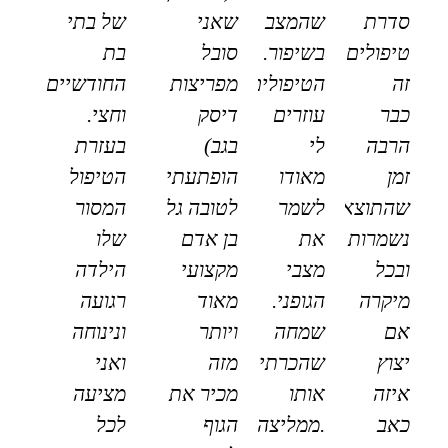
סדרת
שהמצב
שאני
של בתי
טיפולים
בשיפור.
סובל
בת
זה
הטיפולים
מפריצות
החודשיים
כבר
עוזרים
דיסק
וחצי.
הרבה
לי
בגב)
בעזרת
זמן
מאודו
הופתעתי
הטיפול
שהתוצאות
לשמר
לטובה גל
המסור
נשמרות
את
בן אדם
שלו
ובכל
מצבי
מקצועי
הילדה
מיקרה
הגופני.
מאוד
רגועה
אם
שמחה
ויותר
ונינוחה
יצוץ
שהכרתי
מזה
ואני
איזה
אותו
מכיר את
מציעה
כאב
.ממליצה
הגוף
לכל