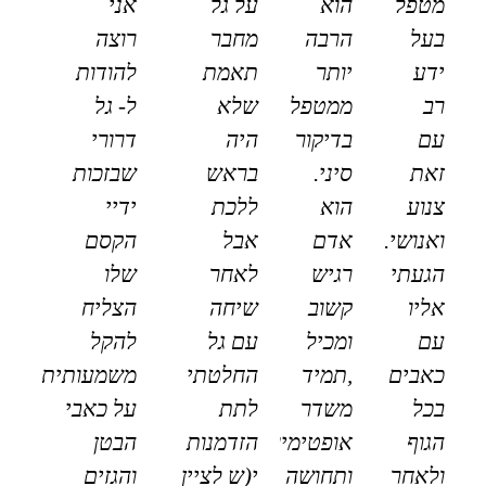
מטפל
הוא
על גל
אני
בעל
הרבה
מחבר
רוצה
ידע
יותר
תאמת
להודות
רב
ממטפל
שלא
ל- גל
עם
בדיקור
היה
דרורי
זאת
סיני.
בראש
שבזכות
צנוע
הוא
ללכת
ידיי
ואנושי.
אדם
אבל
הקסם
הגעתי
רגיש
לאחר
שלו
אליו
קשוב
שיחה
הצליח
עם
ומכיל
עם גל
להקל
כאבים
,תמיד
החלטתי
משמעותית
בכל
משדר
לתת
על כאבי
הגוף
אופטימיות
הזדמנות
הבטן
ולאחר
ותחושה
י(ש לציין
והגזים