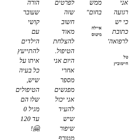
אני
ממש
לפרטים
הורה
רגועה
בחום"
שזה
שעובר
כי יש
חשוב
קושי
איילה
כתובת
מאוד
עם
מיטוס
לרפואה"
להצלחת
הילדים
הטיפול.
להתייעץ
טל
היום אני
איתו על
חיימוביץ
אחרי
כל בעיה
מספר
שיש,
מפגשים
הטיפולים
אני יכול
שלו הם
להעיד
מגיל 0
שיש
עד 120
שיפור
🤗!
מטורף