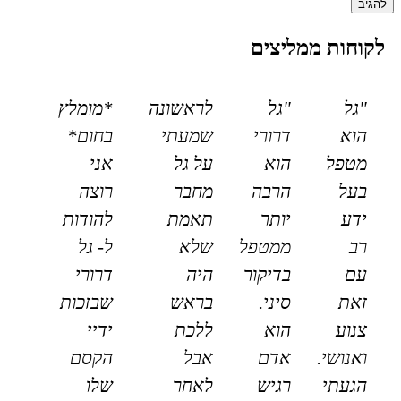
לקוחות ממליצים
"גל
"גל
לראשונה
*מומלץ
הוא
דרורי
שמעתי
בחום*
מטפל
הוא
על גל
אני
בעל
הרבה
מחבר
רוצה
ידע
יותר
תאמת
להודות
רב
ממטפל
שלא
ל- גל
עם
בדיקור
היה
דרורי
זאת
סיני.
בראש
שבזכות
צנוע
הוא
ללכת
ידיי
ואנושי.
אדם
אבל
הקסם
הגעתי
רגיש
לאחר
שלו