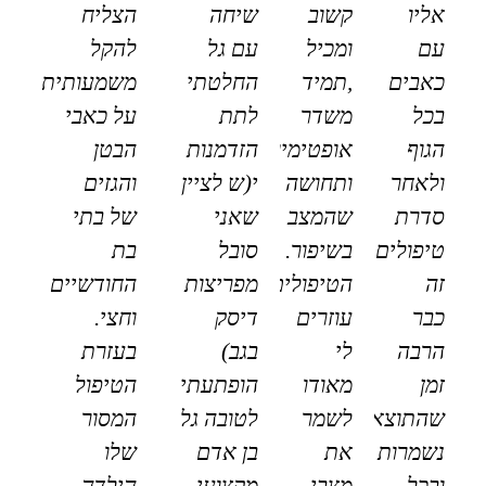
אליו
קשוב
שיחה
הצליח
עם
ומכיל
עם גל
להקל
כאבים
,תמיד
החלטתי
משמעותית
בכל
משדר
לתת
על כאבי
הגוף
אופטימיות
הזדמנות
הבטן
ולאחר
ותחושה
י(ש לציין
והגזים
סדרת
שהמצב
שאני
של בתי
טיפולים
בשיפור.
סובל
בת
זה
הטיפולים
מפריצות
החודשיים
כבר
עוזרים
דיסק
וחצי.
הרבה
לי
בגב)
בעזרת
זמן
מאודו
הופתעתי
הטיפול
שהתוצאות
לשמר
לטובה גל
המסור
נשמרות
את
בן אדם
שלו
ובכל
מצבי
מקצועי
הילדה