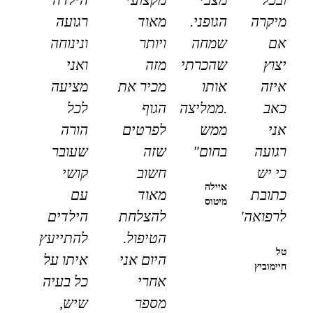
מיקרה
הגופני.
מאוד
רגועה
אם
שמחה
ויותר
ונינוחה
יצוץ
שהכרתי
מזה
ואני
איזה
אותו
מכיר את
מציעה
כאב
.ממליצה
הגוף
לכל
אני
ממש
לפרטים
הורה
רגועה
בחום"
שזה
שעובר
כי יש
חשוב
קושי
איילה
כתובת
מאוד
עם
מיטוס
לרפואה"
להצלחת
הילדים
הטיפול.
להתייעץ
טל
היום אני
איתו על
חיימוביץ
אחרי
כל בעיה
מספר
שיש,