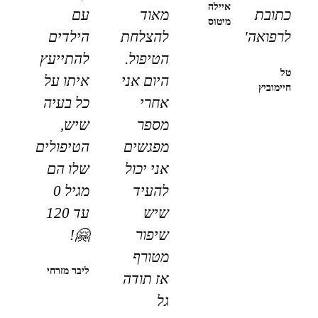
איילה
כתובת
מאוד
עם
מיטוס
לרפואה"
להצלחת
הילדים
הטיפול.
להתייעץ
טל
היום אני
איתו על
חיימוביץ
אחרי
כל בעיה
מספר
שיש,
מפגשים
הטיפולים
אני יכול
שלו הם
להעיד
מגיל 0
שיש
עד 120
שיפור
🤗!
מטורף
ליבר מזרחי
אז תודה
גל