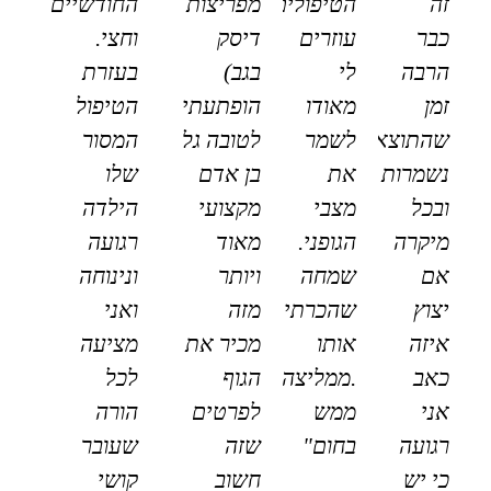
זה
הטיפולים
מפריצות
החודשיים
כבר
עוזרים
דיסק
וחצי.
הרבה
לי
בגב)
בעזרת
זמן
מאודו
הופתעתי
הטיפול
שהתוצאות
לשמר
לטובה גל
המסור
נשמרות
את
בן אדם
שלו
ובכל
מצבי
מקצועי
הילדה
מיקרה
הגופני.
מאוד
רגועה
אם
שמחה
ויותר
ונינוחה
יצוץ
שהכרתי
מזה
ואני
איזה
אותו
מכיר את
מציעה
כאב
.ממליצה
הגוף
לכל
אני
ממש
לפרטים
הורה
רגועה
בחום"
שזה
שעובר
כי יש
חשוב
קושי