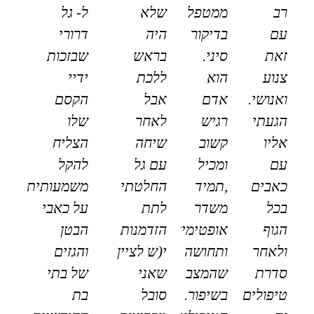
רב
ממטפל
שלא
ל- גל
עם
בדיקור
היה
דרורי
זאת
סיני.
בראש
שבזכות
צנוע
הוא
ללכת
ידיי
ואנושי.
אדם
אבל
הקסם
הגעתי
רגיש
לאחר
שלו
אליו
קשוב
שיחה
הצליח
עם
ומכיל
עם גל
להקל
כאבים
,תמיד
החלטתי
משמעותית
בכל
משדר
לתת
על כאבי
הגוף
אופטימיות
הזדמנות
הבטן
ולאחר
ותחושה
י(ש לציין
והגזים
סדרת
שהמצב
שאני
של בתי
טיפולים
בשיפור.
סובל
בת