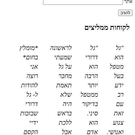
אתר
לקוחות ממליצים
"גל
"גל
לראשונה
*מומלץ
הוא
דרורי
שמעתי
בחום*
מטפל
הוא
על גל
אני
בעל
הרבה
מחבר
רוצה
ידע
יותר
תאמת
להודות
רב
ממטפל
שלא
ל- גל
עם
בדיקור
היה
דרורי
זאת
סיני.
בראש
שבזכות
צנוע
הוא
ללכת
ידיי
ואנושי.
אדם
אבל
הקסם