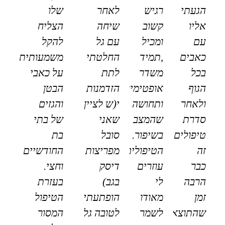
הגעתי
רגיש
לאחר
שלו
אליו
קשוב
שיחה
הצליח
עם
ומכיל
עם גל
להקל
כאבים
,תמיד
החלטתי
משמעותית
בכל
משדר
לתת
על כאבי
הגוף
אופטימיות
הזדמנות
הבטן
ולאחר
ותחושה
י(ש לציין
והגזים
סדרת
שהמצב
שאני
של בתי
טיפולים
בשיפור.
סובל
בת
זה
הטיפולים
מפריצות
החודשיים
כבר
עוזרים
דיסק
וחצי.
הרבה
לי
בגב)
בעזרת
זמן
מאודו
הופתעתי
הטיפול
שהתוצאות
לשמר
לטובה גל
המסור