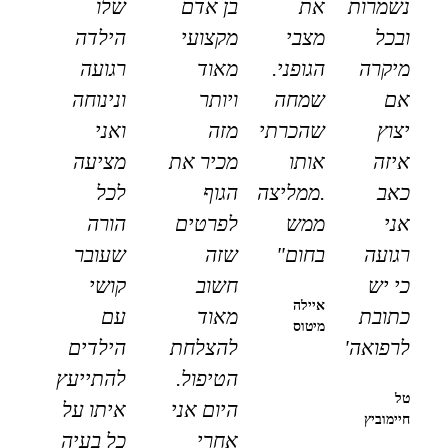
נשמרות
את
בן אדם
שלו
ובכל
מצבי
מקצועי
הילדה
מיקרה
הגופני.
מאוד
רגועה
אם
שמחה
ויותר
ונינוחה
יצוץ
שהכרתי
מזה
ואני
איזה
אותו
מכיר את
מציעה
כאב
.ממליצה
הגוף
לכל
אני
ממש
לפרטים
הורה
רגועה
בחום"
שזה
שעובר
כי יש
חשוב
קושי
איילה
כתובת
מאוד
עם
מיטוס
לרפואה"
להצלחת
הילדים
הטיפול.
להתייעץ
טל
היום אני
איתו על
חיימוביץ
אחרי
כל בעיה