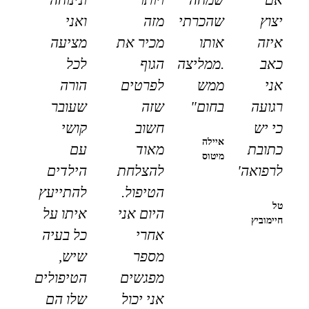
יצוץ
שהכרתי
מזה
ואני
איזה
אותו
מכיר את
מציעה
כאב
.ממליצה
הגוף
לכל
אני
ממש
לפרטים
הורה
רגועה
בחום"
שזה
שעובר
כי יש
חשוב
קושי
איילה
כתובת
מאוד
עם
מיטוס
לרפואה"
להצלחת
הילדים
הטיפול.
להתייעץ
טל
היום אני
איתו על
חיימוביץ
אחרי
כל בעיה
מספר
שיש,
מפגשים
הטיפולים
אני יכול
שלו הם