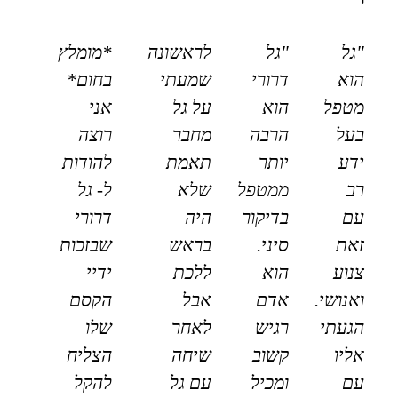
"גל
"גל
לראשונה
*מומלץ
הוא
דרורי
שמעתי
בחום*
מטפל
הוא
על גל
אני
בעל
הרבה
מחבר
רוצה
ידע
יותר
תאמת
להודות
רב
ממטפל
שלא
ל- גל
עם
בדיקור
היה
דרורי
זאת
סיני.
בראש
שבזכות
צנוע
הוא
ללכת
ידיי
ואנושי.
אדם
אבל
הקסם
הגעתי
רגיש
לאחר
שלו
אליו
קשוב
שיחה
הצליח
עם
ומכיל
עם גל
להקל