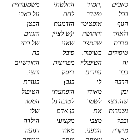
כאבים
,תמיד
החלטתי
משמעותית
בכל
משדר
לתת
על כאבי
הגוף
אופטימיות
הזדמנות
הבטן
ולאחר
ותחושה
י(ש לציין
והגזים
סדרת
שהמצב
שאני
של בתי
טיפולים
בשיפור.
סובל
בת
זה
הטיפולים
מפריצות
החודשיים
כבר
עוזרים
דיסק
וחצי.
הרבה
לי
בגב)
בעזרת
זמן
מאודו
הופתעתי
הטיפול
שהתוצאות
לשמר
לטובה גל
המסור
נשמרות
את
בן אדם
שלו
ובכל
מצבי
מקצועי
הילדה
מיקרה
הגופני.
מאוד
רגועה
אם
שמחה
ויותר
ונינוחה