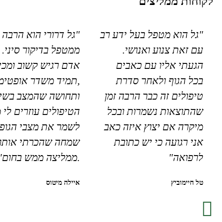
לקוחות ממליצים
"גל הוא מטפל בעל ידע רב
"גל דרורי הוא הרבה 
עם זאת צנוע ואנושי.
ממטפל בדיקור סיני. 
הגעתי אליו עם כאבים
אדם רגיש קשוב ומכי
בכל הגוף ולאחר סדרת
,תמיד משדר אופטימי
טיפולים זה כבר הרבה זמן
ותחושה שהמצב בשיפ
שהתוצאות נשמרות ובכל
הטיפולים עוזרים לי 
מיקרה אם יצוץ איזה כאב
לשמר את מצבי הגופנ
אני רגועה כי יש כתובת
שמחה שהכרתי אותו
לרפואה"
.ממליצה ממש בחום"
טל חיימוביץ
איילה מיטוס