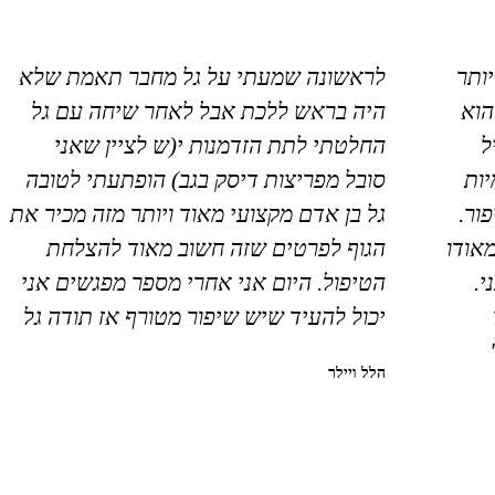
יותר
לראשונה שמעתי על גל מחבר תאמת שלא
הוא
היה בראש ללכת אבל לאחר שיחה עם גל
ל
החלטתי לתת הזדמנות י(ש לציין שאני
ות
סובל מפריצות דיסק בגב) הופתעתי לטובה
ור.
גל בן אדם מקצועי מאוד ויותר מזה מכיר את
מאודו
הגוף לפרטים שזה חשוב מאוד להצלחת
י.
הטיפול. היום אני אחרי מספר מפגשים אני
יכול להעיד שיש שיפור מטורף אז תודה גל
הלל ויילר