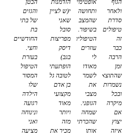
הגוף
אופטימיות
הזדמנות
הבטן
ולאחר
ותחושה
י(ש לציין
והגזים
סדרת
שהמצב
שאני
של בתי
טיפולים
בשיפור.
סובל
בת
זה
הטיפולים
מפריצות
החודשיים
כבר
עוזרים
דיסק
וחצי.
הרבה
לי
בגב)
בעזרת
זמן
מאודו
הופתעתי
הטיפול
שהתוצאות
לשמר
לטובה גל
המסור
נשמרות
את
בן אדם
שלו
ובכל
מצבי
מקצועי
הילדה
מיקרה
הגופני.
מאוד
רגועה
אם
שמחה
ויותר
ונינוחה
יצוץ
שהכרתי
מזה
ואני
איזה
אותו
מכיר את
מציעה