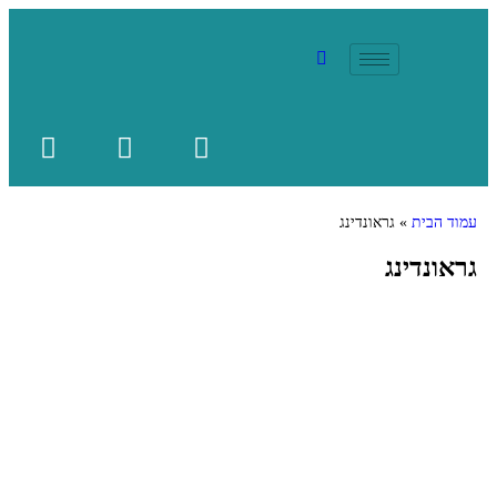
עמוד הבית
»
גראונדינג
גראונדינג