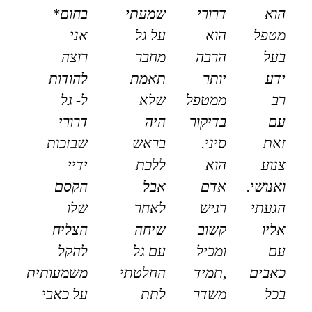
הוא
דרורי
שמעתי
בחום*
מטפל
הוא
על גל
אני
בעל
הרבה
מחבר
רוצה
ידע
יותר
תאמת
להודות
רב
ממטפל
שלא
ל- גל
עם
בדיקור
היה
דרורי
זאת
סיני.
בראש
שבזכות
צנוע
הוא
ללכת
ידיי
ואנושי.
אדם
אבל
הקסם
הגעתי
רגיש
לאחר
שלו
אליו
קשוב
שיחה
הצליח
עם
ומכיל
עם גל
להקל
כאבים
,תמיד
החלטתי
משמעותית
בכל
משדר
לתת
על כאבי