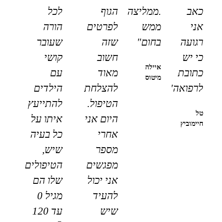
כאב
.ממליצה
הגוף
לכל
אני
ממש
לפרטים
הורה
רגועה
בחום"
שזה
שעובר
כי יש
חשוב
קושי
איילה
כתובת
מאוד
עם
מיטוס
לרפואה"
להצלחת
הילדים
הטיפול.
להתייעץ
טל
היום אני
איתו על
חיימוביץ
אחרי
כל בעיה
מספר
שיש,
מפגשים
הטיפולים
אני יכול
שלו הם
להעיד
מגיל 0
שיש
עד 120